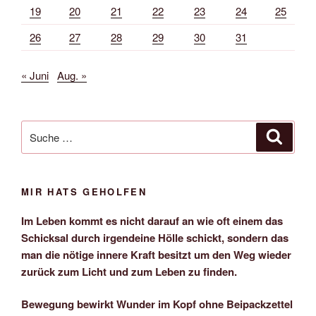
19
20
21
22
23
24
25
26
27
28
29
30
31
« Juni
Aug. »
Suche
Suche
nach:
MIR HATS GEHOLFEN
Im Leben kommt es nicht darauf an wie oft einem das
Schicksal durch irgendeine Hölle schickt, sondern das
man die nötige innere Kraft besitzt um den Weg wieder
zurück zum Licht und zum Leben zu finden.
Bewegung bewirkt Wunder im Kopf ohne Beipackzettel