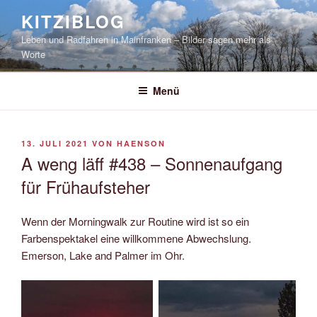
Zum
KITZIBLOG
Inhalt
Leben und Radfahren in Mainfranken – Bilder sagen mehr als
springen
Worte
Menü
VERÖFFENTLICHT
13. JULI 2021
VON
HAENSON
AM
A weng läff #438 – Sonnenaufgang
für Frühaufsteher
Wenn der Morningwalk zur Routine wird ist so ein
Farbenspektakel eine willkommene Abwechslung.
Emerson, Lake and Palmer im Ohr.