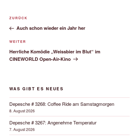
Beitrags-
Vorheriger
ZURÜCK
Navigation
Beitrag
Auch schon wieder ein Jahr her
Nächster
WEITER
Beitrag
Herrliche Komödie „Weissbier im Blut“ im
CINEWORLD Open-Air-Kino
WAS GIBT ES NEUES
Depesche # 3268: Coffee Ride am Samstagmorgen
8. August 2026
Depesche # 3267: Angenehme Temperatur
7. August 2026