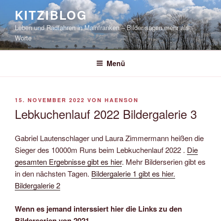
Zum
KITZIBLOG
Inhalt
Leben und Radfahren in Mainfranken – Bilder sagen mehr als
springen
Worte
Menü
VERÖFFENTLICHT
15. NOVEMBER 2022
VON
HAENSON
AM
Lebkuchenlauf 2022 Bildergalerie 3
Gabriel Lautenschlager und Laura Zimmermann heißen die
Sieger des 10000m Runs beim Lebkuchenlauf 2022 .
Die
gesamten Ergebnisse gibt es hier
. Mehr Bilderserien gibt es
in den nächsten Tagen.
Bildergalerie 1 gibt es hier.
Bildergalerie 2
Wenn es jemand interssiert hier die Links zu den
Bilderserien von 2021