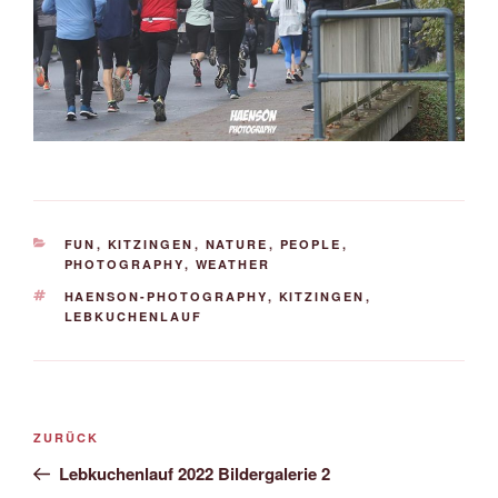
KATEGORIEN
FUN
,
KITZINGEN
,
NATURE
,
PEOPLE
,
PHOTOGRAPHY
,
WEATHER
SCHLAGWÖRTER
HAENSON-PHOTOGRAPHY
,
KITZINGEN
,
LEBKUCHENLAUF
Beitrags-
Vorheriger
ZURÜCK
Navigation
Beitrag
Lebkuchenlauf 2022 Bildergalerie 2