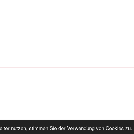
iter nutzen, stimmen Sie der Verwendung von Cookies zu. 
ng
Stolz präsentiert von WordPress