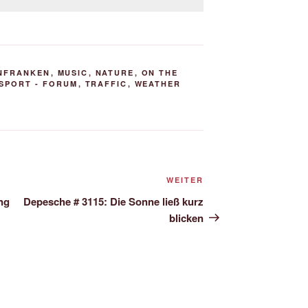
NFRANKEN
,
MUSIC
,
NATURE
,
ON THE
SPORT - FORUM
,
TRAFFIC
,
WEATHER
Nächster
WEITER
Beitrag
ng
Depesche # 3115: Die Sonne ließ kurz
blicken