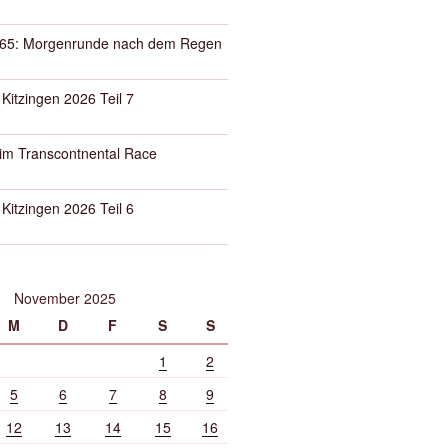
65: Morgenrunde nach dem Regen
 Kitzingen 2026 Teil 7
eim Transcontnental Race
 Kitzingen 2026 Teil 6
November 2025
M
D
F
S
S
1
2
5
6
7
8
9
12
13
14
15
16