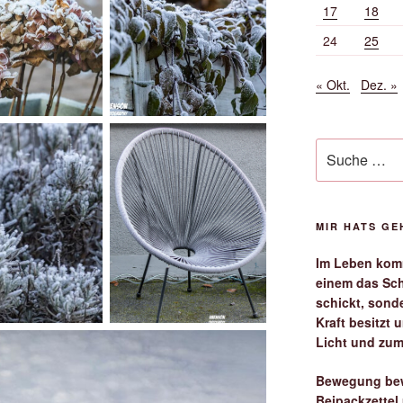
17
18
24
25
« Okt.
Dez. »
Suche
nach:
MIR HATS G
Im Leben komm
einem das Sch
schickt, sond
Kraft besitzt
Licht und zum
Bewegung bew
Beipackzettel