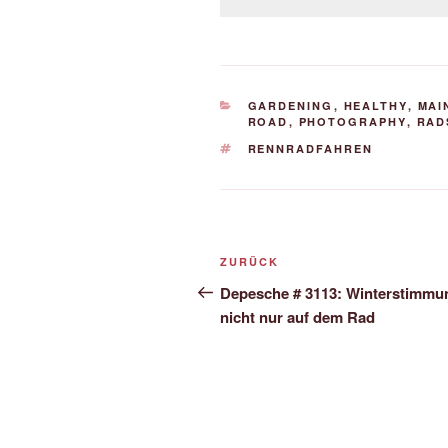
KATEGORIEN
GARDENING
,
HEALTHY
,
MAI
ROAD
,
PHOTOGRAPHY
,
RAD
SCHLAGWÖRTER
RENNRADFAHREN
Beitrags-
Vorheriger
ZURÜCK
Navigation
Beitrag
Depesche # 3113: Winterstimmu
nicht nur auf dem Rad