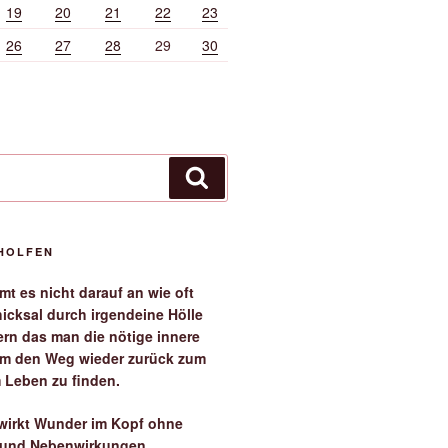
19
20
21
22
23
26
27
28
29
30
Suchen
EHOLFEN
t es nicht darauf an wie oft
icksal durch irgendeine Hölle
ern das man die nötige innere
 um den Weg wieder zurück zum
 Leben zu finden.
irkt Wunder im Kopf ohne
 und Nebenwirkungen.