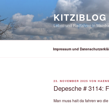
Zum
Inhalt
KITZIBLOG
springen
Leben und Radfahren in Mainfra
Impressum und Datenschutzerklä
VERÖFFENTLICHT
23. NOVEMBER 2025
VON
HAEN
AM
Depesche # 3114: F
Man muss halt da fahren wo die 