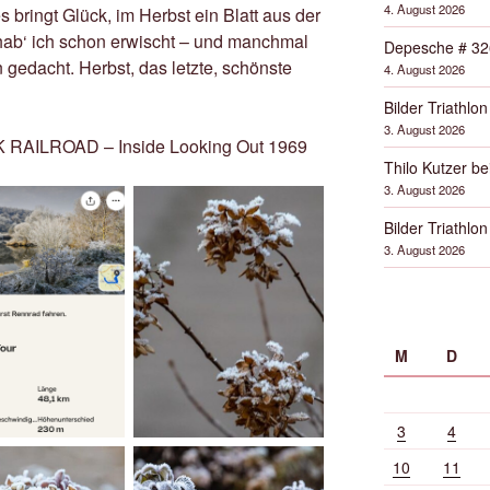
4. August 2026
bringt Glück, im Herbst ein Blatt aus der
r hab‘ ich schon erwischt – und manchmal
Depesche # 32
 gedacht. Herbst, das letzte, schönste
4. August 2026
Bilder Triathlon
3. August 2026
 RAILROAD – Inside Looking Out 1969
Thilo Kutzer b
3. August 2026
Bilder Triathlon
3. August 2026
M
D
3
4
10
11