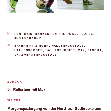
KATEGORIEN
FUN
,
MAINFRANKEN
,
ON THE ROAD
,
PEOPLE
,
PHOTOGRAPHY
SCHLAGWÖRTER
BAYERN KITZINGEN
,
HALLENFUSSBALL
,
HALLENSOCCER
,
HALLENTURNIER
,
MAX
,
SASCHA
,
U7
,
ZWERGENFUSSBALL
Beitrags-
Vorheriger
ZURÜCK
Navigation
Beitrag
Rollertour mit Max
Nächster
WEITER
Beitrag
Morgenspaziergang von der Nord- zur Südbrücke und