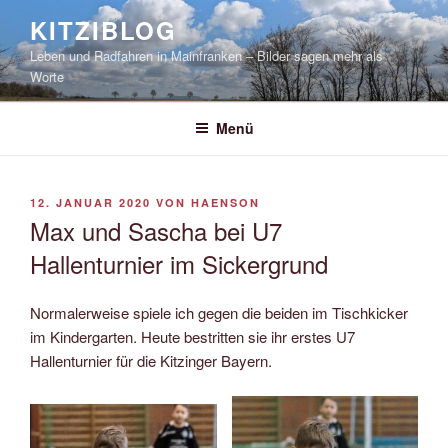
Zum
KITZIBLOG
Inhalt
Leben und Radfahren in Mainfranken – Bilder sagen mehr als
springen
Worte
Menü
VERÖFFENTLICHT
12. JANUAR 2020
VON
HAENSON
AM
Max und Sascha bei U7
Hallenturnier im Sickergrund
Normalerweise spiele ich gegen die beiden im Tischkicker
im Kindergarten. Heute bestritten sie ihr erstes U7
Hallenturnier für die Kitzinger Bayern.