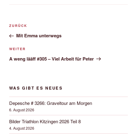
Beitrags-
Vorheriger
ZURÜCK
Navigation
Beitrag
Mit Emma unterwegs
Nächster
WEITER
Beitrag
A weng lääff #305 – Viel Arbeit für Peter
WAS GIBT ES NEUES
Depesche # 3266: Graveltour am Morgen
6. August 2026
Bilder Triathlon Kitzingen 2026 Teil 8
4. August 2026