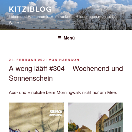
Zum
KITZIBLOG
Inhalt
Leben und Radfahren in Mainfranken – Bilder sagen mehr als
springen
Worte
Menü
VERÖFFENTLICHT
21. FEBRUAR 2021
VON
HAENSON
AM
A weng lääff #304 – Wochenend und
Sonnenschein
Aus- und Einblicke beim Morningwalk nicht nur am Mee.