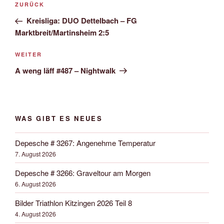
Vorheriger
ZURÜCK
Navigation
Beitrag
Kreisliga: DUO Dettelbach – FG
Marktbreit/Martinsheim 2:5
Nächster
WEITER
Beitrag
A weng läff #487 – Nightwalk
WAS GIBT ES NEUES
Depesche # 3267: Angenehme Temperatur
7. August 2026
Depesche # 3266: Graveltour am Morgen
6. August 2026
Bilder Triathlon Kitzingen 2026 Teil 8
4. August 2026