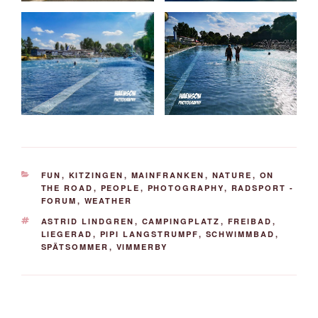
KATEGORIEN
FUN
,
KITZINGEN
,
MAINFRANKEN
,
NATURE
,
ON
THE ROAD
,
PEOPLE
,
PHOTOGRAPHY
,
RADSPORT -
FORUM
,
WEATHER
SCHLAGWÖRTER
ASTRID LINDGREN
,
CAMPINGPLATZ
,
FREIBAD
,
LIEGERAD
,
PIPI LANGSTRUMPF
,
SCHWIMMBAD
,
SPÄTSOMMER
,
VIMMERBY
Beitrags-