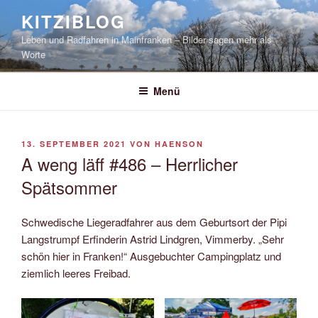
Zum
KITZIBLOG
Inhalt
Leben und Radfahren in Mainfranken – Bilder sagen mehr als
springen
Worte
Menü
VERÖFFENTLICHT
13. SEPTEMBER 2021
VON
HAENSON
AM
A weng läff #486 – Herrlicher
Spätsommer
Schwedische Liegeradfahrer aus dem Geburtsort der Pipi
Langstrumpf Erfinderin Astrid Lindgren, Vimmerby. „Sehr
schön hier in Franken!“ Ausgebuchter Campingplatz und
ziemlich leeres Freibad.