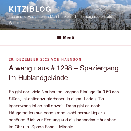
Zum
KITZIBLOG
Inhalt
Leben und Radfahren in Mainfranken – Bilder sagen mehr als
springen
Worte
Menü
VERÖFFENTLICHT
29. DEZEMBER 2022
VON
HAENSON
AM
A weng naus # 1298 – Spaziergang
im Hublandgelände
Es gibt dort viele Neubauten, vegane Eieringe für 3,50 das
Stück, Inkontinenzunterhosen in einem Laden. Tja
irgendwann ist es halt soweit. Dann gibt es noch
Hängematten aus denen man leicht herauskippt :-),
schönen Blick zur Festung und ein lachendes Häuschen.
im Ohr u.a. Space Food – Miracle