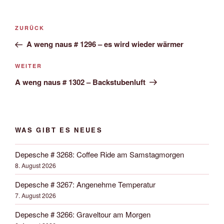
Beitrags-
Vorheriger
ZURÜCK
Navigation
Beitrag
A weng naus # 1296 – es wird wieder wärmer
Nächster
WEITER
Beitrag
A weng naus # 1302 – Backstubenluft
WAS GIBT ES NEUES
Depesche # 3268: Coffee Ride am Samstagmorgen
8. August 2026
Depesche # 3267: Angenehme Temperatur
7. August 2026
Depesche # 3266: Graveltour am Morgen