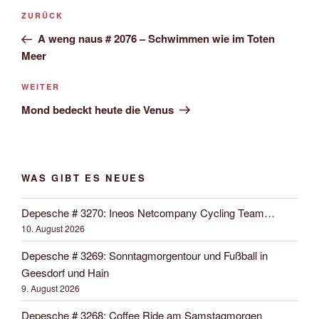
Beitrags-
Vorheriger
ZURÜCK
Navigation
Beitrag
A weng naus # 2076 – Schwimmen wie im Toten
Meer
Nächster
WEITER
Beitrag
Mond bedeckt heute die Venus
WAS GIBT ES NEUES
Depesche # 3270: Ineos Netcompany Cycling Team…
10. August 2026
Depesche # 3269: Sonntagmorgentour und Fußball in
Geesdorf und Hain
9. August 2026
Depesche # 3268: Coffee Ride am Samstagmorgen