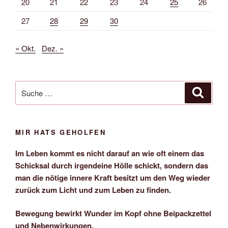
20
21
22
23
24
25
26
27
28
29
30
« Okt.
Dez. »
Suche
Suche
nach:
MIR HATS GEHOLFEN
Im Leben kommt es nicht darauf an wie oft einem das
Schicksal durch irgendeine Hölle schickt, sondern das
man die nötige innere Kraft besitzt um den Weg wieder
zurück zum Licht und zum Leben zu finden.
Bewegung bewirkt Wunder im Kopf ohne Beipackzettel
und Nebenwirkungen.