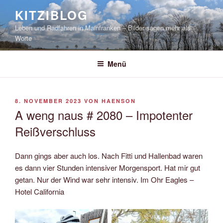
Zum
KITZIBLOG
Inhalt
Leben und Radfahren in Mainfranken – Bilder sagen mehr als
springen
Worte
Menü
VERÖFFENTLICHT
8. NOVEMBER 2023
VON
HAENSON
AM
A weng naus # 2080 – Impotenter
Reißverschluss
Dann gings aber auch los. Nach Fitti und Hallenbad waren
es dann vier Stunden intensiver Morgensport. Hat mir gut
getan. Nur der Wind war sehr intensiv. Im Ohr Eagles –
Hotel California