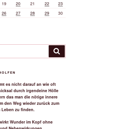
19
20
21
22
23
26
27
28
29
30
Suchen
EHOLFEN
t es nicht darauf an wie oft
icksal durch irgendeine Hölle
ern das man die nötige innere
 um den Weg wieder zurück zum
 Leben zu finden.
irkt Wunder im Kopf ohne
 und Nebenwirkungen.