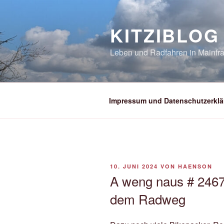
Zum
Inhalt
KITZIBLOG
springen
Leben und Radfahren in Mainfra
Impressum und Datenschutzerklä
VERÖFFENTLICHT
10. JUNI 2024
VON
HAENSON
AM
A weng naus # 2467 
dem Radweg