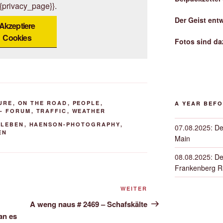
{{privacy_page}}.
Der Geist ent
Akzeptiere
Cookies
Fotos sind da
URE
,
ON THE ROAD
,
PEOPLE
,
A YEAR BEF
- FORUM
,
TRAFFIC
,
WEATHER
 LEBEN
,
HAENSON-PHOTOGRAPHY
,
07.08.2025
:
De
EN
Main
08.08.2025
:
De
Frankenberg 
Nächster
WEITER
Beitrag
A weng naus # 2469 – Schafskälte
an es