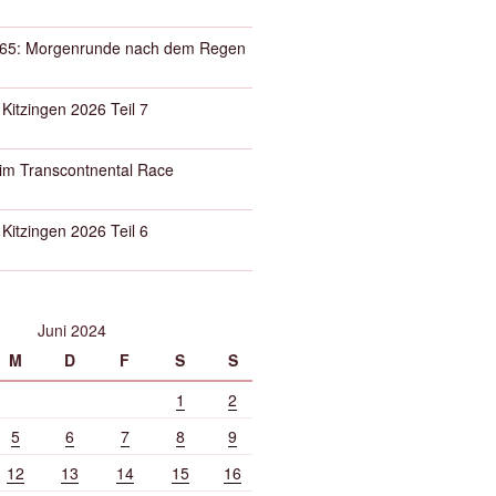
65: Morgenrunde nach dem Regen
 Kitzingen 2026 Teil 7
eim Transcontnental Race
 Kitzingen 2026 Teil 6
Juni 2024
M
D
F
S
S
1
2
5
6
7
8
9
12
13
14
15
16