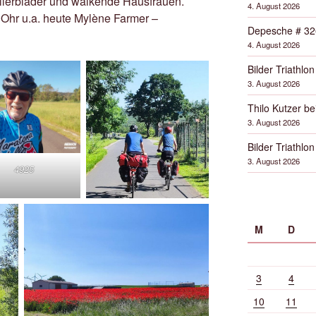
llerblader und walkende Hausfrauen.
4. August 2026
 Ohr u.a. heute Mylène Farmer –
Depesche # 32
4. August 2026
Bilder Triathlon
3. August 2026
Thilo Kutzer b
3. August 2026
Bilder Triathlon
3. August 2026
4925
M
D
3
4
10
11