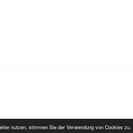
iter nutzen, stimmen Sie der Verwendung von Cookies zu. 
ng
Stolz präsentiert von WordPress