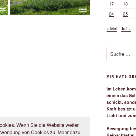
17
18
24
25
« Mai
Juli »
Suche
nach:
MIR HATS G
Im Leben komm
einem das Sch
schickt, sond
Kraft besitzt
Licht und zum
okies. Wenn Sie die Website weiter
Bewegung bew
erwendung von Cookies zu. Mehr dazu
Beipackzettel