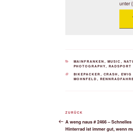
unter 
KATEGORIEN
MAINFRANKEN
,
MUSIC
,
NAT
PHOTOGRAPHY
,
RADSPORT 
SCHLAGWÖRTER
BIKEPACKER
,
CRASH
,
EWIG
MOHNFELD
,
RENNRADFAHR
Beitrags-
Vorheriger
ZURÜCK
Navigation
Beitrag
A weng naus # 2466 – Schnelles
Hinterrad ist immer gut, wenn m