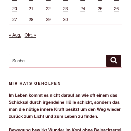
20
21
22
23
24
25
26
27
28
29
30
« Aug.
Okt. »
Suche
Suche
nach:
MIR HATS GEHOLFEN
Im Leben kommt es nicht darauf an wie oft einem das
Schicksal durch irgendeine Hölle schickt, sondern das
man die nötige innere Kraft besitzt um den Weg wieder
zurück zum Licht und zum Leben zu finden.
Bewegung bewirkt Wunder im Kopf ohne Beipackzettel