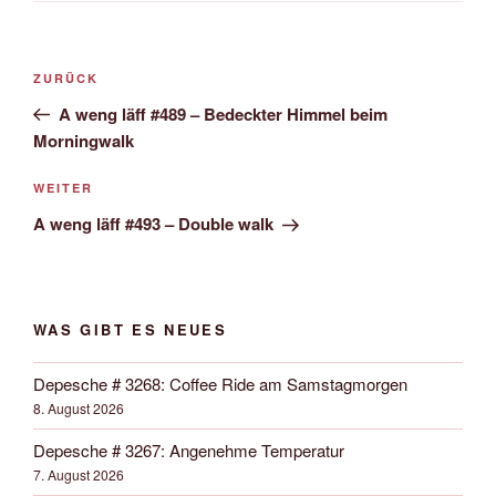
Beitrags-
Vorheriger
ZURÜCK
Navigation
Beitrag
A weng läff #489 – Bedeckter Himmel beim
Morningwalk
Nächster
WEITER
Beitrag
A weng läff #493 – Double walk
WAS GIBT ES NEUES
Depesche # 3268: Coffee Ride am Samstagmorgen
8. August 2026
Depesche # 3267: Angenehme Temperatur
7. August 2026