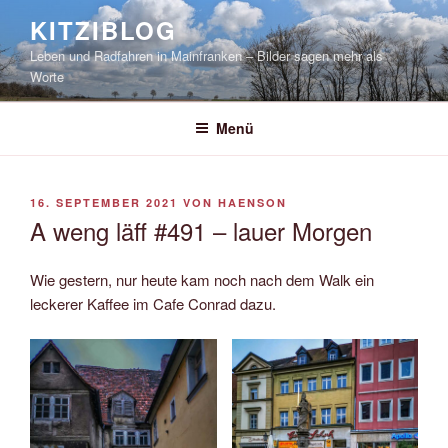
Zum
KITZIBLOG
Inhalt
Leben und Radfahren in Mainfranken – Bilder sagen mehr als
springen
Worte
Menü
VERÖFFENTLICHT
16. SEPTEMBER 2021
VON
HAENSON
AM
A weng läff #491 – lauer Morgen
Wie gestern, nur heute kam noch nach dem Walk ein
leckerer Kaffee im Cafe Conrad dazu.