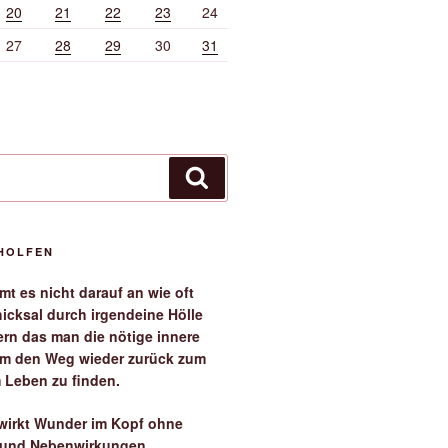
20
21
22
23
24
27
28
29
30
31
Suchen
EHOLFEN
t es nicht darauf an wie oft
icksal durch irgendeine Hölle
ern das man die nötige innere
 um den Weg wieder zurück zum
 Leben zu finden.
irkt Wunder im Kopf ohne
 und Nebenwirkungen.