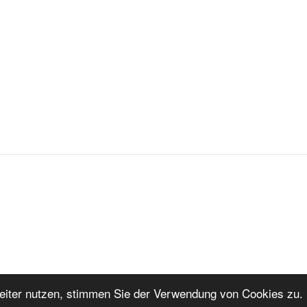
iter nutzen, stimmen Sie der Verwendung von Cookies zu. 
ng
Stolz präsentiert von WordPress