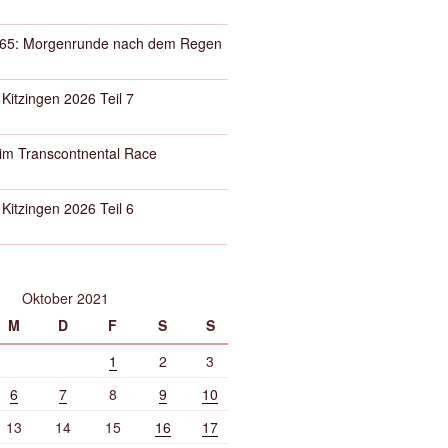
65: Morgenrunde nach dem Regen
 Kitzingen 2026 Teil 7
eim Transcontnental Race
 Kitzingen 2026 Teil 6
Oktober 2021
M
D
F
S
S
1
2
3
6
7
8
9
10
13
14
15
16
17