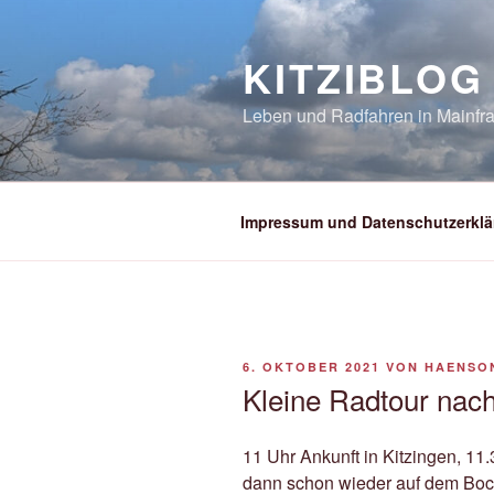
Zum
Inhalt
KITZIBLOG
springen
Leben und Radfahren in Mainfra
Impressum und Datenschutzerklä
VERÖFFENTLICHT
6. OKTOBER 2021
VON
HAENSO
AM
Kleine Radtour nac
11 Uhr Ankunft in Kitzingen, 11
dann schon wieder auf dem Bock