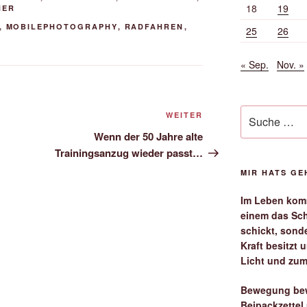
18
19
HER
,
MOBILEPHOTOGRAPHY
,
RADFAHREN
,
25
26
« Sep.
Nov. »
Suche
Nächster
WEITER
nach:
Beitrag
Wenn der 50 Jahre alte
Trainingsanzug wieder passt…
MIR HATS G
Im Leben komm
einem das Sch
schickt, sond
Kraft besitzt
Licht und zum
Bewegung bew
Beipackzettel