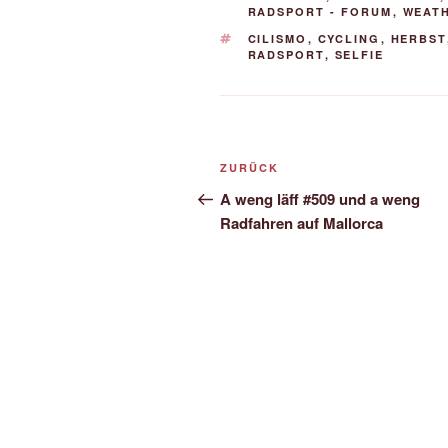
RADSPORT - FORUM
,
WEAT
SCHLAGWÖRTER
CILISMO
,
CYCLING
,
HERBST
RADSPORT
,
SELFIE
Beitrags-
Vorheriger
ZURÜCK
Navigation
Beitrag
A weng läff #509 und a weng
Radfahren auf Mallorca