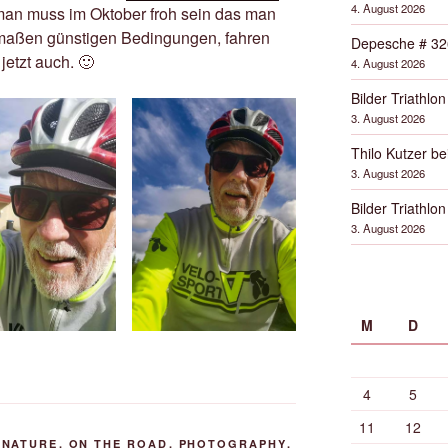
4. August 2026
man muss im Oktober froh sein das man
rmaßen günstigen Bedingungen, fahren
Depesche # 32
jetzt auch. 🙂
4. August 2026
Bilder Triathlon
3. August 2026
Thilo Kutzer b
3. August 2026
Bilder Triathlon
3. August 2026
M
D
4
5
11
12
,
NATURE
,
ON THE ROAD
,
PHOTOGRAPHY
,