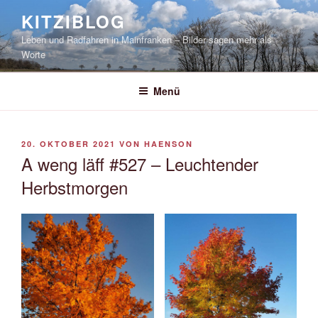
Zum
KITZIBLOG
Inhalt
Leben und Radfahren in Mainfranken – Bilder sagen mehr als
springen
Worte
Menü
VERÖFFENTLICHT
20. OKTOBER 2021
VON
HAENSON
AM
A weng läff #527 – Leuchtender
Herbstmorgen