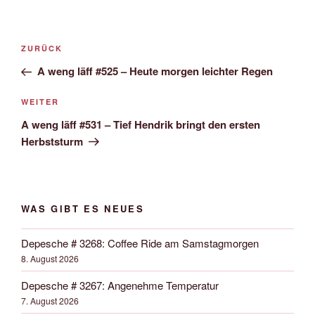
Beitrags-
Vorheriger
ZURÜCK
Navigation
Beitrag
A weng läff #525 – Heute morgen leichter Regen
Nächster
WEITER
Beitrag
A weng läff #531 – Tief Hendrik bringt den ersten
Herbststurm
WAS GIBT ES NEUES
Depesche # 3268: Coffee Ride am Samstagmorgen
8. August 2026
Depesche # 3267: Angenehme Temperatur
7. August 2026