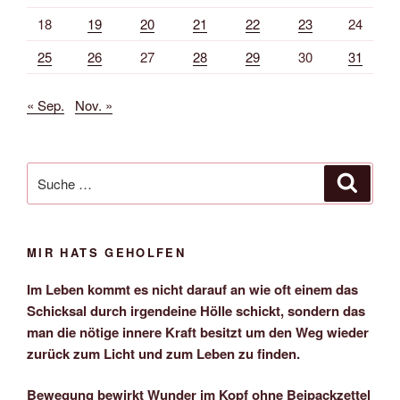
18
19
20
21
22
23
24
25
26
27
28
29
30
31
« Sep.
Nov. »
Suche
Suche
nach:
MIR HATS GEHOLFEN
Im Leben kommt es nicht darauf an wie oft einem das
Schicksal durch irgendeine Hölle schickt, sondern das
man die nötige innere Kraft besitzt um den Weg wieder
zurück zum Licht und zum Leben zu finden.
Bewegung bewirkt Wunder im Kopf ohne Beipackzettel