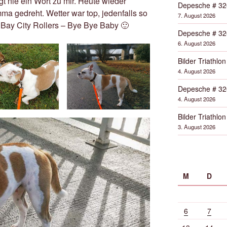
t nie ein Wort zu mir. Heute wieder
Depesche # 32
a gedreht. Wetter war top, jedenfalls so
7. August 2026
 Bay City Rollers – Bye Bye Baby 🙂
Depesche # 32
6. August 2026
Bilder Triathlon
4. August 2026
Depesche # 32
4. August 2026
Bilder Triathlon
3. August 2026
M
D
6
7