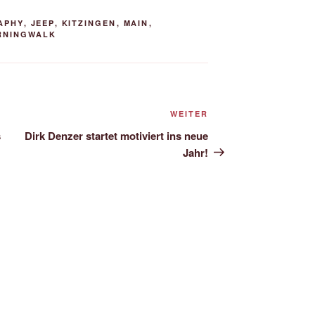
APHY
,
JEEP
,
KITZINGEN
,
MAIN
,
RNINGWALK
Nächster
WEITER
Beitrag
s
Dirk Denzer startet motiviert ins neue
Jahr!