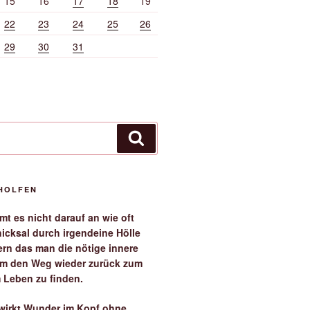
15
16
17
18
19
22
23
24
25
26
29
30
31
Suchen
EHOLFEN
t es nicht darauf an wie oft
icksal durch irgendeine Hölle
ern das man die nötige innere
 um den Weg wieder zurück zum
 Leben zu finden.
irkt Wunder im Kopf ohne