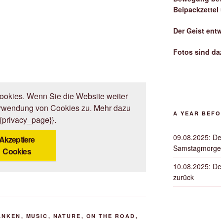
Beipackzettel
Der Geist ent
Fotos sind da
okies. Wenn Sie die Website weiter
erwendung von Cookies zu. Mehr dazu
A YEAR BEF
{{privacy_page}}.
09.08.2025
:
De
Akzeptiere
Samstagmorge
Cookies
10.08.2025
:
De
zurück
ANKEN
,
MUSIC
,
NATURE
,
ON THE ROAD
,