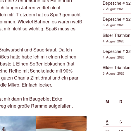
us eine Zehnerkarte fürs Hallenbad
Depesche # 32
h langen Jahren verlief nicht
7. August 2026
 ich mir. Trotzdem hat es Spaß gemacht
Depesche # 32
wommen. Wieviel Bahnen es waren weiß
6. August 2026
 Ist mir nicht so wichtig. Spaß muss es
Bilder Triathlon
4. August 2026
ratwurscht und Sauerkraut. Da ich
Depesche # 32
es hatte habe ich mir einen kleinen
4. August 2026
bastelt. Einen Soßenlebkuchen (hat
Bilder Triathlon
eine Reihe mit Schokolade mit 90%
3. August 2026
 guten Chania Zimt drauf und ein paar
ie Mikro. Einfach lecker.
st mir dann im Baugebiet Ecke
M
D
weg eine große Ramme aufgefallen.
5
6