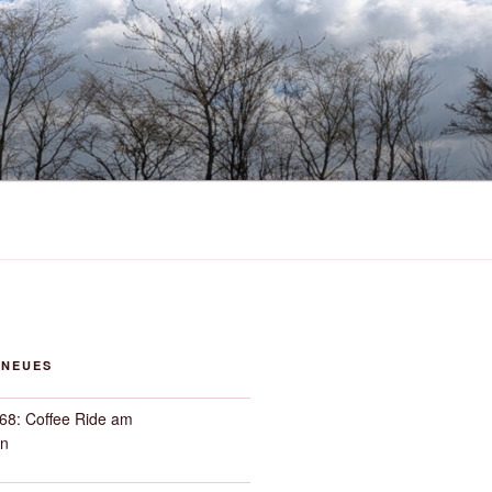
 NEUES
68: Coffee Ride am
n