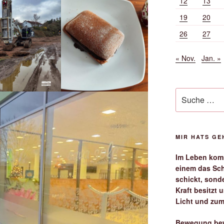
12
13
19
20
26
27
« Nov.
Jan. »
Suche
nach:
MIR HATS G
Im Leben komm
einem das Sch
schickt, sond
Kraft besitzt
Licht und zum
Bewegung bew