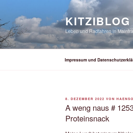
Zum
Inhalt
KITZIBLOG
springen
Leben und Radfahren in Mainfra
Impressum und Datenschutzerklä
VERÖFFENTLICHT
8. DEZEMBER 2022
VON
HAENS
AM
A weng naus # 1253
Proteinsnack