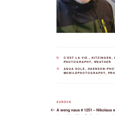
KATEGORIEN
C’EST LA VIE.
,
KITZINGEN
,
PHOTOGRAPHY
,
WEATHER
SCHLAGWÖRTER
AQUA SOLE
,
HAENSON-PHO
MOBILEPHOTOGRAPHY
,
PR
Beitrags-
Vorheriger
ZURÜCK
Navigation
Beitrag
A weng naus # 1251 – Nikolaus 