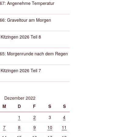
67: Angenehme Temperatur
66: Graveltour am Morgen
 Kitzingen 2026 Teil 8
65: Morgenrunde nach dem Regen
 Kitzingen 2026 Teil 7
Dezember 2022
M
D
F
S
S
1
2
3
4
7
8
9
10
11