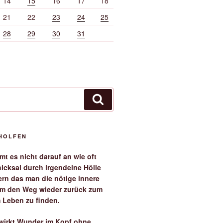
14
15
16
17
18
21
22
23
24
25
28
29
30
31
Suchen
EHOLFEN
t es nicht darauf an wie oft
icksal durch irgendeine Hölle
ern das man die nötige innere
 um den Weg wieder zurück zum
 Leben zu finden.
irkt Wunder im Kopf ohne