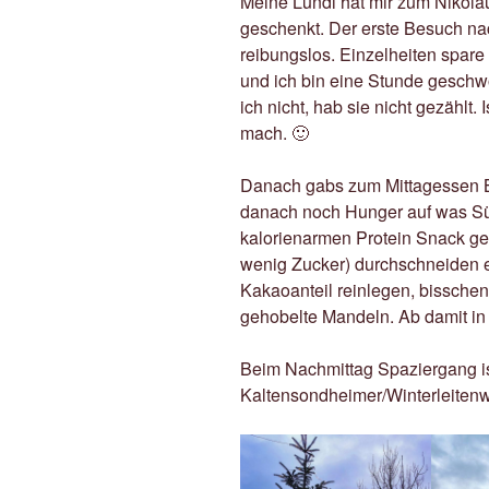
Meine Lundi hat mir zum Nikola
geschenkt. Der erste Besuch nac
reibungslos. Einzelheiten spare
und ich bin eine Stunde gesch
ich nicht, hab sie nicht gezählt.
mach. 🙂
Danach gabs zum Mittagessen B
danach noch Hunger auf was Süß
kalorienarmen Protein Snack ge
wenig Zucker) durchschneiden 
Kakaoanteil reinlegen, bisschen
gehobelte Mandeln. Ab damit in d
Beim Nachmittag Spaziergang i
Kaltensondheimer/Winterleiten