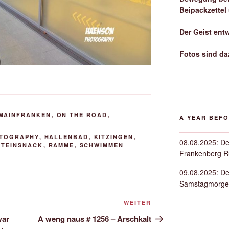
Beipackzettel
Der Geist ent
Fotos sind da
MAINFRANKEN
,
ON THE ROAD
,
A YEAR BEF
TOGRAPHY
,
HALLENBAD
,
KITZINGEN
,
08.08.2025
:
De
OTEINSNACK
,
RAMME
,
SCHWIMMEN
Frankenberg 
09.08.2025
:
De
Samstagmorge
Nächster
WEITER
Beitrag
war
A weng naus # 1256 – Arschkalt