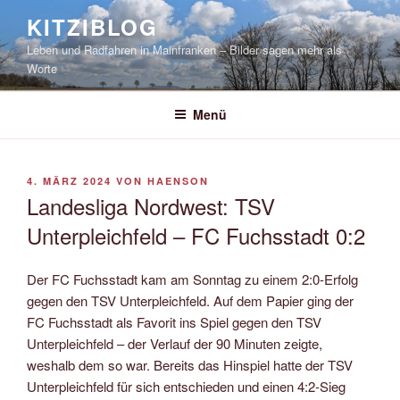
Zum
KITZIBLOG
Inhalt
Leben und Radfahren in Mainfranken – Bilder sagen mehr als
springen
Worte
Menü
VERÖFFENTLICHT
4. MÄRZ 2024
VON
HAENSON
AM
Landesliga Nordwest: TSV
Unterpleichfeld – FC Fuchsstadt 0:2
Der FC Fuchsstadt kam am Sonntag zu einem 2:0-Erfolg
gegen den TSV Unterpleichfeld. Auf dem Papier ging der
FC Fuchsstadt als Favorit ins Spiel gegen den TSV
Unterpleichfeld – der Verlauf der 90 Minuten zeigte,
weshalb dem so war. Bereits das Hinspiel hatte der TSV
Unterpleichfeld für sich entschieden und einen 4:2-Sieg