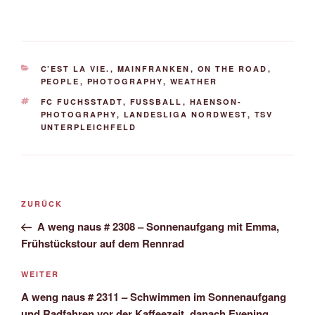
KATEGORIEN
C’EST LA VIE.
,
MAINFRANKEN
,
ON THE ROAD
,
PEOPLE
,
PHOTOGRAPHY
,
WEATHER
SCHLAGWÖRTER
FC FUCHSSTADT
,
FUSSBALL
,
HAENSON-
PHOTOGRAPHY
,
LANDESLIGA NORDWEST
,
TSV
UNTERPLEICHFELD
Beitrags-
Vorheriger
ZURÜCK
Navigation
Beitrag
A weng naus # 2308 – Sonnenaufgang mit Emma,
Frühstückstour auf dem Rennrad
Nächster
WEITER
Beitrag
A weng naus # 2311 – Schwimmen im Sonnenaufgang
und Radfahren vor der Kaffeezeit, danach Evening