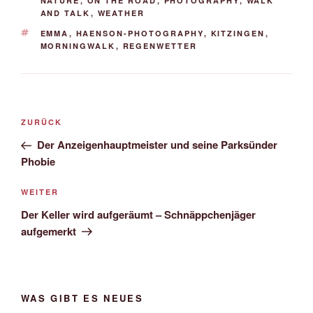
NATURE
,
ON THE ROAD
,
PHOTOGRAPHY
,
WALK
AND TALK
,
WEATHER
SCHLAGWÖRTER
EMMA
,
HAENSON-PHOTOGRAPHY
,
KITZINGEN
,
MORNINGWALK
,
REGENWETTER
Beitrags-
Vorheriger
ZURÜCK
Navigation
Beitrag
Der Anzeigenhauptmeister und seine Parksünder
Phobie
Nächster
WEITER
Beitrag
Der Keller wird aufgeräumt – Schnäppchenjäger
aufgemerkt
WAS GIBT ES NEUES