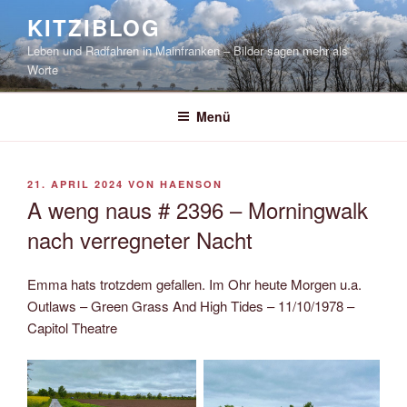
Zum
KITZIBLOG
Inhalt
Leben und Radfahren in Mainfranken – Bilder sagen mehr als
springen
Worte
Menü
VERÖFFENTLICHT
21. APRIL 2024
VON
HAENSON
AM
A weng naus # 2396 – Morningwalk
nach verregneter Nacht
Emma hats trotzdem gefallen. Im Ohr heute Morgen u.a.
Outlaws – Green Grass And High Tides – 11/10/1978 –
Capitol Theatre