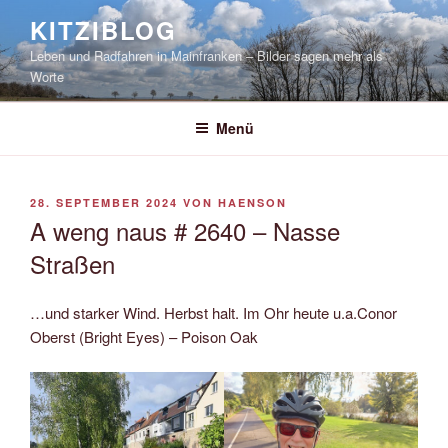
Zum
KITZIBLOG
Inhalt
Leben und Radfahren in Mainfranken – Bilder sagen mehr als
springen
Worte
Menü
VERÖFFENTLICHT
28. SEPTEMBER 2024
VON
HAENSON
AM
A weng naus # 2640 – Nasse
Straßen
…und starker Wind. Herbst halt. Im Ohr heute u.a.Conor
Oberst (Bright Eyes) – Poison Oak