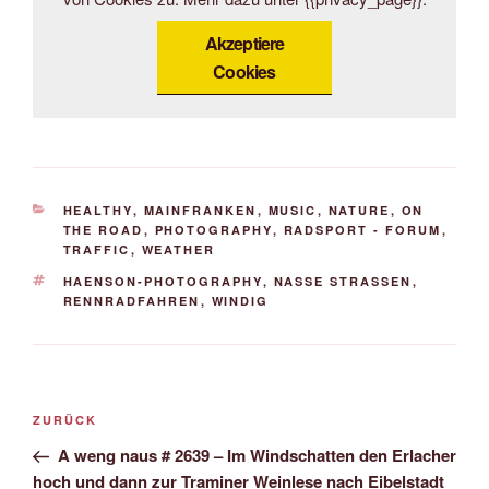
Akzeptiere
Cookies
KATEGORIEN
HEALTHY
,
MAINFRANKEN
,
MUSIC
,
NATURE
,
ON
THE ROAD
,
PHOTOGRAPHY
,
RADSPORT - FORUM
,
TRAFFIC
,
WEATHER
SCHLAGWÖRTER
HAENSON-PHOTOGRAPHY
,
NASSE STRASSEN
,
RENNRADFAHREN
,
WINDIG
Beitrags-
Vorheriger
ZURÜCK
Navigation
Beitrag
A weng naus # 2639 – Im Windschatten den Erlacher
hoch und dann zur Traminer Weinlese nach Eibelstadt