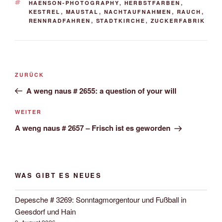
SCHLAGWÖRTER
HAENSON-PHOTOGRAPHY
,
HERBSTFARBEN
,
KESTREL
,
MAUSTAL
,
NACHTAUFNAHMEN
,
RAUCH
,
RENNRADFAHREN
,
STADTKIRCHE
,
ZUCKERFABRIK
Beitrags-
Vorheriger
ZURÜCK
Navigation
Beitrag
A weng naus # 2655: a question of your will
Nächster
WEITER
Beitrag
A weng naus # 2657 – Frisch ist es geworden
WAS GIBT ES NEUES
Depesche # 3269: Sonntagmorgentour und Fußball in
Geesdorf und Hain