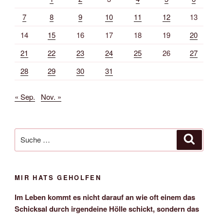
7
8
9
10
11
12
13
14
15
16
17
18
19
20
21
22
23
24
25
26
27
28
29
30
31
« Sep.
Nov. »
Suche
Suche
nach:
MIR HATS GEHOLFEN
Im Leben kommt es nicht darauf an wie oft einem das
Schicksal durch irgendeine Hölle schickt, sondern das