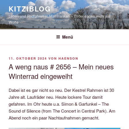
Zum
KITZIBLOG
Inhalt
Leben und Radfahren in Mainfranken – Bilder sagen mehr als
springen
Worte
Menü
VERÖFFENTLICHT
11. OKTOBER 2024
VON
HAENSON
AM
A weng naus # 2656 – Mein neues
Winterrad eingeweiht
Dabei ist es gar nicht so neu. Der Kestrel Rahmen ist 30
Jahre alt. Laufräder neu. Heute lockere Tour damit
gefahren. Im Ohr heute u.a. Simon & Garfunkel – The
Sound of Silence (from The Concert in Central Park). Am
Abend noch ein paar Nachtaufnahmen gemacht.