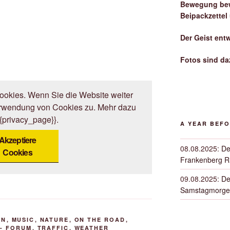
Bewegung bew
Beipackzettel
Der Geist ent
Fotos sind da
okies. Wenn Sie die Website weiter
erwendung von Cookies zu. Mehr dazu
{{privacy_page}}.
A YEAR BEF
Akzeptiere
08.08.2025
:
De
Cookies
Frankenberg 
09.08.2025
:
De
Samstagmorge
EN
,
MUSIC
,
NATURE
,
ON THE ROAD
,
- FORUM
,
TRAFFIC
,
WEATHER