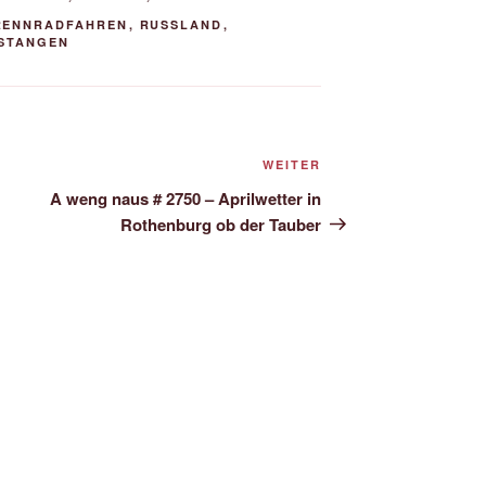
RENNRADFAHREN
,
RUSSLAND
,
STANGEN
Nächster
WEITER
Beitrag
A weng naus # 2750 – Aprilwetter in
Rothenburg ob der Tauber