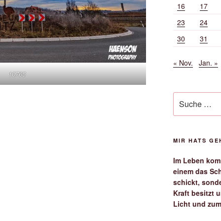
16
17
23
24
30
31
« Nov.
Jan. »
10765
Suche
nach:
MIR HATS G
Im Leben komm
einem das Sch
schickt, sond
Kraft besitzt
Licht und zum