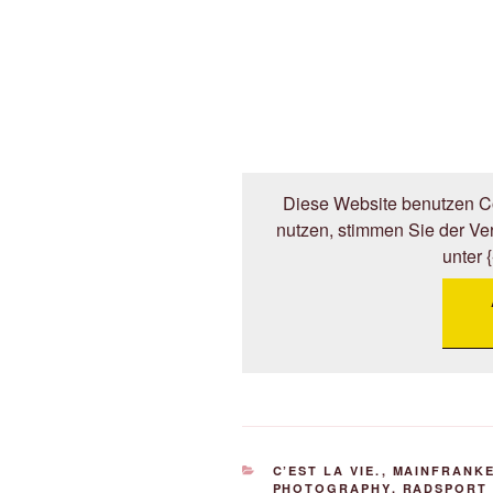
Diese Website benutzen Co
nutzen, stimmen Sie der V
unter 
KATEGORIEN
C’EST LA VIE.
,
MAINFRANK
PHOTOGRAPHY
,
RADSPORT 