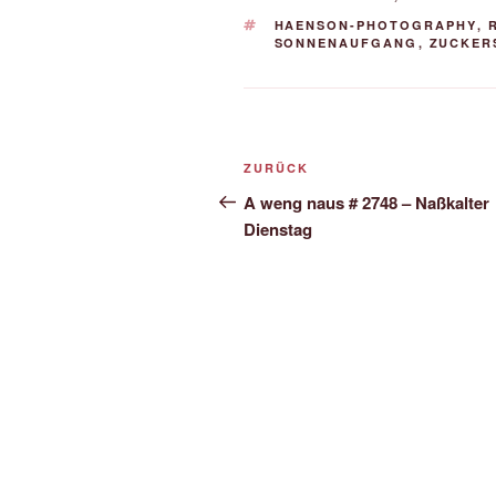
SCHLAGWÖRTER
HAENSON-PHOTOGRAPHY
,
SONNENAUFGANG
,
ZUCKER
Beitrags-
Vorheriger
ZURÜCK
Navigation
Beitrag
A weng naus # 2748 – Naßkalter
Dienstag