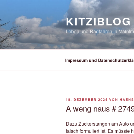
Zum
Inhalt
KITZIBLOG
springen
Leben und Radfahren in Mainfra
Impressum und Datenschutzerklä
VERÖFFENTLICHT
18. DEZEMBER 2024
VON
HAEN
AM
A weng naus # 2749
Dazu Zuckerstangen am Auto un
falsch formuliert ist. Es müsste