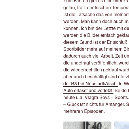
Zum Fahren gibt es nicht viel zu
getan, trotz der frischen Tempe
ist die Tatsache das von meinem
werden. Man kann doch auch ma
können. Ich bin der Letzte mit d
werden die Bilder einfach geklau
diesem Grund ist der Entschluß i
Sportbilder mehr auf meinem Blo
dadurch auch viel Arbeit, Zeit 
die ungefragt veröffentlicht wur
die wiederrechtlich geklaut wur
aber auch beschäftigt sind die v
der B8 bei Neustadt/Aisch.
In Wü
Auto erfasst und verletzt.
Beide U
heute u.a. Viagra Boys – Sports
– Glück ist nichts für Anfänger
mehreren Episoden.