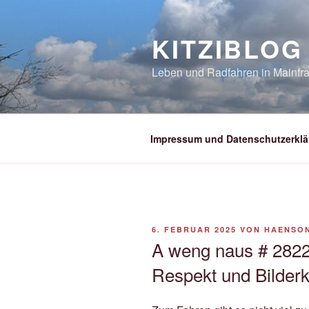
Zum
Inhalt
KITZIBLOG
springen
Leben und Radfahren in Mainfra
Impressum und Datenschutzerklä
VERÖFFENTLICHT
6. FEBRUAR 2025
VON
HAENSO
AM
A weng naus # 282
Respekt und Bilderk