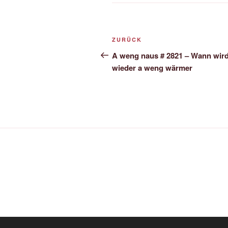
Beitrags-
Vorheriger
ZURÜCK
Navigation
Beitrag
A weng naus # 2821 – Wann wir
wieder a weng wärmer