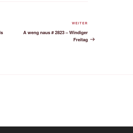
Nächster
WEITER
Beitrag
ds
A weng naus # 2823 – Windiger
Freitag