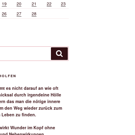
19
20
21
22
23
26
27
28
Suchen
EHOLFEN
t es nicht darauf an wie oft
icksal durch irgendeine Hölle
ern das man die nötige innere
 um den Weg wieder zurück zum
 Leben zu finden.
irkt Wunder im Kopf ohne
 und Nebenwirkungen.