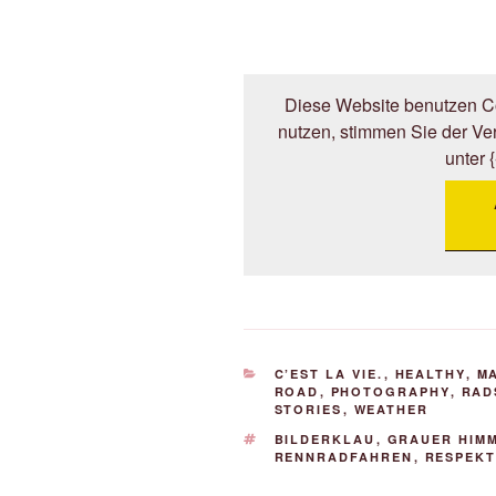
Diese Website benutzen Co
nutzen, stimmen Sie der V
unter 
KATEGORIEN
C’EST LA VIE.
,
HEALTHY
,
M
ROAD
,
PHOTOGRAPHY
,
RAD
STORIES
,
WEATHER
SCHLAGWÖRTER
BILDERKLAU
,
GRAUER HIM
RENNRADFAHREN
,
RESPEKT