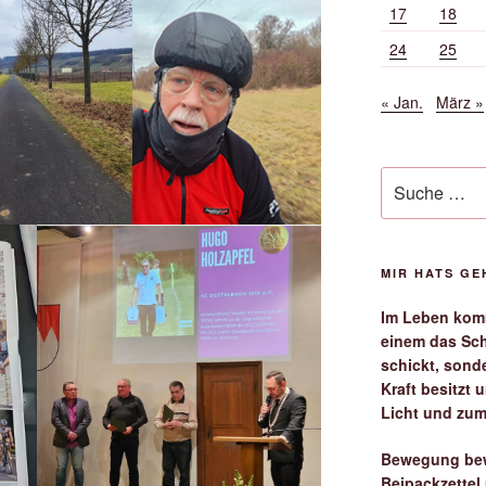
17
18
24
25
« Jan.
März »
Suche
nach:
MIR HATS G
Im Leben komm
einem das Sch
schickt, sond
Kraft besitzt
Licht und zum
Bewegung bew
Beipackzettel