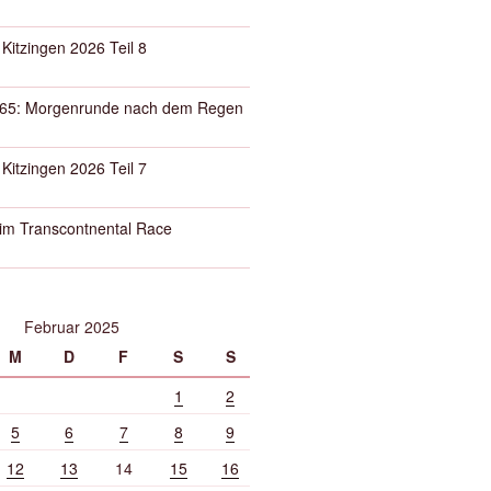
 Kitzingen 2026 Teil 8
65: Morgenrunde nach dem Regen
 Kitzingen 2026 Teil 7
eim Transcontnental Race
Februar 2025
M
D
F
S
S
1
2
5
6
7
8
9
12
13
14
15
16