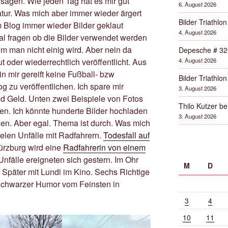
 sagen. Wie jeden Tag hat es mir gut
6. August 2026
ratur. Was mich aber immer wieder ärgert
Bilder Triathlon
 Blog immer wieder Bilder geklaut
4. August 2026
l fragen ob die Bilder verwendet werden
em man nicht einig wird. Aber nein da
Depesche # 32
4. August 2026
t oder wiederrechtlich veröffentlicht. Aus
n mir gereift keine Fußball- bzw
Bilder Triathlon
g zu veröffentlichen. Ich spare mir
3. August 2026
und Geld. Unten zwei Beispiele von Fotos
Thilo Kutzer b
den. Ich könnte hunderte Bilder hochladen
3. August 2026
den. Aber egal. Thema ist durch. Was mich
ielen Unfälle mit Radfahrern.
Todesfall auf
rzburg wird eine
Radfahrerin von einem
nfälle ereigneten sich gestern. Im Ohr
M
D
. Später mit Lundi im Kino. Sechs Richtige
. Schwarzer Humor vom Feinsten in
3
4
10
11