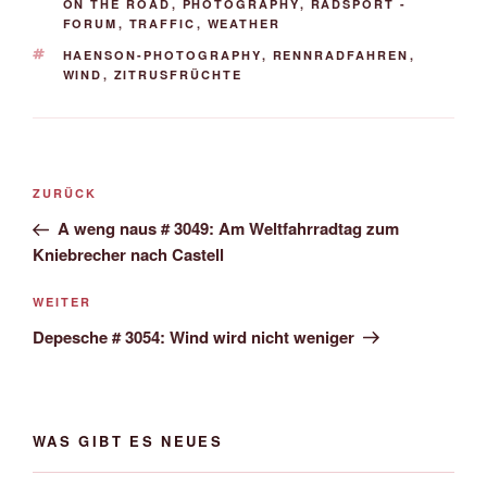
ON THE ROAD
,
PHOTOGRAPHY
,
RADSPORT -
FORUM
,
TRAFFIC
,
WEATHER
SCHLAGWÖRTER
HAENSON-PHOTOGRAPHY
,
RENNRADFAHREN
,
WIND
,
ZITRUSFRÜCHTE
Beitrags-
Vorheriger
ZURÜCK
Navigation
Beitrag
A weng naus # 3049: Am Weltfahrradtag zum
Kniebrecher nach Castell
Nächster
WEITER
Beitrag
Depesche # 3054: Wind wird nicht weniger
WAS GIBT ES NEUES