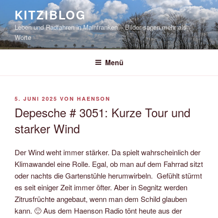
Zum
KITZIBLOG
Inhalt
Leben und Radfahren in Mainfranken – Bilder sagen mehr als
springen
Worte
Menü
VERÖFFENTLICHT
5. JUNI 2025
VON
HAENSON
AM
Depesche # 3051: Kurze Tour und
starker Wind
Der Wind weht immer stärker. Da spielt wahrscheinlich der
Klimawandel eine Rolle. Egal, ob man auf dem Fahrrad sitzt
oder nachts die Gartenstühle herumwirbeln. Gefühlt stürmt
es seit einiger Zeit immer öfter. Aber in Segnitz werden
Zitrusfrüchte angebaut, wenn man dem Schild glauben
kann. 🙂 Aus dem Haenson Radio tönt heute aus der