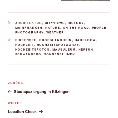
KATEGORIEN
ARCHITEKTUR
,
CITYVIEWS
,
HISTORY
,
MAINFRANKEN
,
NATURE
,
ON THE ROAD
,
PEOPLE
,
PHOTOGRAPHY
,
WEATHER
SCHLAGWÖRTER
BIRKENSEE
,
GROSSLANGHEIM
,
HADELOGA
,
HOCHZEIT
,
HOCHZEITSFOTOGRAF
,
HOCHZEITSFOTOS
,
MAUSULEUM
,
NEPTUN
,
SCHWANBERG
,
SONNENBLUMEN
Beitrags-
Vorheriger
ZURÜCK
Navigation
Beitrag
Stadtspaziergang in Kitzingen
Nächster
WEITER
Beitrag
Location Check