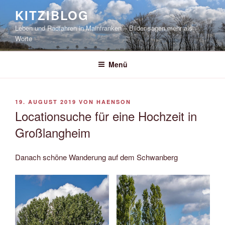
Zum
KITZIBLOG
Inhalt
Leben und Radfahren in Mainfranken – Bilder sagen mehr als
springen
Worte
Menü
VERÖFFENTLICHT
19. AUGUST 2019
VON
HAENSON
AM
Locationsuche für eine Hochzeit in
Großlangheim
Danach schöne Wanderung auf dem Schwanberg