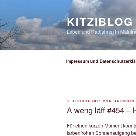
Zum
Inhalt
KITZIBLOG
springen
Leben und Radfahren in Mainfra
Impressum und Datenschutzerklä
VERÖFFENTLICHT
3. AUGUST 2021
VON
HAENSON
AM
A weng läff #454 – 
Für einen kurzen Moment konnte
farbenfrohen Sonnenaufgang be