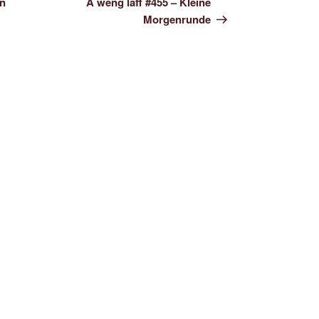
en
A weng läff #455 – Kleine
Morgenrunde