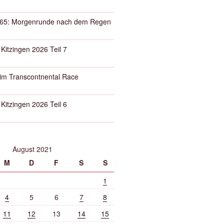
65: Morgenrunde nach dem Regen
 Kitzingen 2026 Teil 7
eim Transcontnental Race
 Kitzingen 2026 Teil 6
August 2021
M
D
F
S
S
1
4
5
6
7
8
11
12
13
14
15