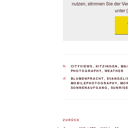
nutzen, stimmen Sie der V
unter 
KATEGORIEN
CITYVIEWS
,
KITZINGEN
,
MA
PHOTOGRAPHY
,
WEATHER
SCHLAGWÖRTER
BLUMENPRACHT
,
EVANGELI
MOBILEPHOTOGRAPHY
,
MO
SONNENAUFGANG
,
SUNRIS
Beitrags-
Vorheriger
ZURÜCK
Beitrag