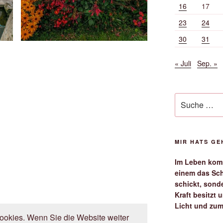
16
17
23
24
30
31
« Juli
Sep. »
Suche
nach:
MIR HATS G
Im Leben komm
einem das Sch
schickt, sond
Kraft besitzt
Licht und zum
okies. Wenn Sie die Website weiter