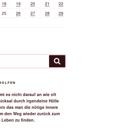
18
19
20
21
22
25
26
27
28
29
Suchen
EHOLFEN
t es nicht darauf an wie oft
icksal durch irgendeine Hölle
ern das man die nötige innere
 um den Weg wieder zurück zum
 Leben zu finden.