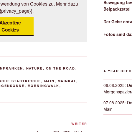
Bewegung bew
erwendung von Cookies zu. Mehr dazu
Beipackzettel
{{privacy_page}}.
Der Geist ent
Akzeptiere
Cookies
Fotos sind da
INFRANKEN
,
NATURE
,
ON THE ROAD
,
A YEAR BEF
SCHE STADTKIRCHE
,
MAIN
,
MAINKAI
,
06.08.2025
:
De
RGENSONNE
,
MORNINGWALK
,
E
Morgenspazierg
07.08.2025
:
De
Main
Nächster
WEITER
Beitrag