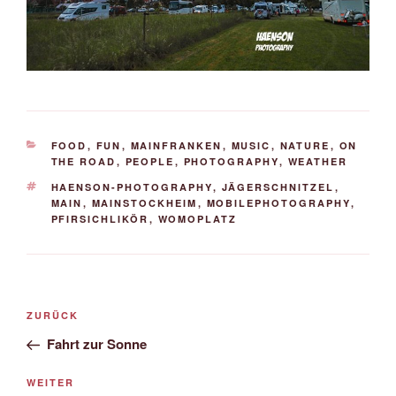
KATEGORIEN
FOOD
,
FUN
,
MAINFRANKEN
,
MUSIC
,
NATURE
,
ON
THE ROAD
,
PEOPLE
,
PHOTOGRAPHY
,
WEATHER
SCHLAGWÖRTER
HAENSON-PHOTOGRAPHY
,
JÄGERSCHNITZEL
,
MAIN
,
MAINSTOCKHEIM
,
MOBILEPHOTOGRAPHY
,
PFIRSICHLIKÖR
,
WOMOPLATZ
Beitrags-
Vorheriger
ZURÜCK
Navigation
Beitrag
Fahrt zur Sonne
Nächster
WEITER