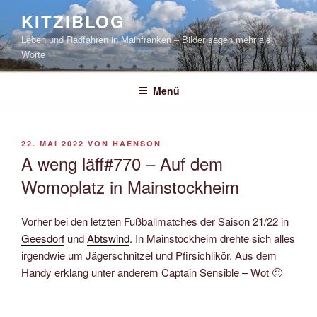
Zum
KITZIBLOG
Inhalt
Leben und Radfahren in Mainfranken – Bilder sagen mehr als
springen
Worte
Menü
VERÖFFENTLICHT
22. MAI 2022
VON
HAENSON
AM
A weng läff#770 – Auf dem
Womoplatz in Mainstockheim
Vorher bei den letzten Fußballmatches der Saison 21/22 in
Geesdorf
und
Abtswind
. In Mainstockheim drehte sich alles
irgendwie um Jägerschnitzel und Pfirsichlikör. Aus dem
Handy erklang unter anderem Captain Sensible – Wot 🙂