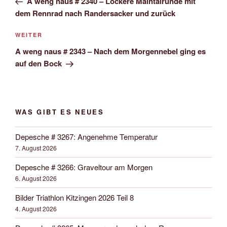
A weng naus # 2340 – Lockere Maintalrunde mit
dem Rennrad nach Randersacker und zurück
Nächster
WEITER
Beitrag
A weng naus # 2343 – Nach dem Morgennebel ging es
auf den Bock
WAS GIBT ES NEUES
Depesche # 3267: Angenehme Temperatur
7. August 2026
Depesche # 3266: Graveltour am Morgen
6. August 2026
Bilder Triathlon Kitzingen 2026 Teil 8
4. August 2026