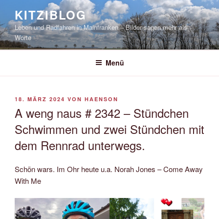
Zum
KITZIBLOG
Inhalt
Leben und Radfahren in Mainfranken – Bilder sagen mehr als
springen
Worte
Menü
VERÖFFENTLICHT
18. MÄRZ 2024
VON
HAENSON
AM
A weng naus # 2342 – Stündchen
Schwimmen und zwei Stündchen mit
dem Rennrad unterwegs.
Schön wars. Im Ohr heute u.a. Norah Jones – Come Away
With Me