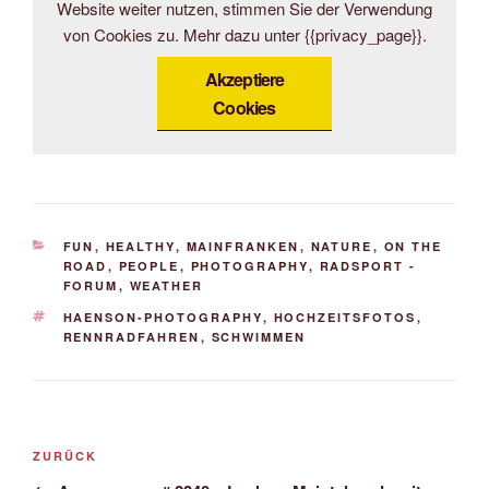
Website weiter nutzen, stimmen Sie der Verwendung
von Cookies zu. Mehr dazu unter {{privacy_page}}.
Akzeptiere
Cookies
KATEGORIEN
FUN
,
HEALTHY
,
MAINFRANKEN
,
NATURE
,
ON THE
ROAD
,
PEOPLE
,
PHOTOGRAPHY
,
RADSPORT -
FORUM
,
WEATHER
SCHLAGWÖRTER
HAENSON-PHOTOGRAPHY
,
HOCHZEITSFOTOS
,
RENNRADFAHREN
,
SCHWIMMEN
Beitrags-
Vorheriger
ZURÜCK
Navigation
Beitrag