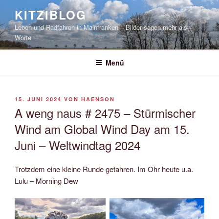
Zum
KITZIBLOG
Inhalt
Leben und Radfahren in Mainfranken – Bilder sagen mehr als
springen
Worte
Menü
VERÖFFENTLICHT
15. JUNI 2024
VON
HAENSON
AM
A weng naus # 2475 – Stürmischer
Wind am Global Wind Day am 15.
Juni – Weltwindtag 2024
Trotzdem eine kleine Runde gefahren. Im Ohr heute u.a.
Lulu – Morning Dew