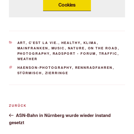
Cookies
KATEGORIEN
ART
,
C’EST LA VIE.
,
HEALTHY
,
KLIMA
,
MAINFRANKEN
,
MUSIC
,
NATURE
,
ON THE ROAD
,
PHOTOGRAPHY
,
RADSPORT - FORUM
,
TRAFFIC
,
WEATHER
SCHLAGWÖRTER
HAENSON-PHOTOGRAPHY
,
RENNRADFAHREN
,
STÜRMISCH
,
ZIERRINGE
Beitrags-
Vorheriger
ZURÜCK
Navigation
Beitrag
ASN-Bahn in Nürnberg wurde wieder instand
gesetzt