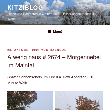
Zum
KITZIBLOG
Inhalt
Leben und Radfahren in Mainfranken – Bilder sagen mehr als
springen
Worte
Menü
VERÖFFENTLICHT
23. OKTOBER 2024
VON
HAENSON
AM
A weng naus # 2674 – Morgennebel
im Maintal
Später Sonnenschein. Im Ohr u.a. Bow Anderson – 12
Minute Walk