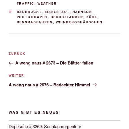
TRAFFIC
,
WEATHER
SCHLAGWÖRTER
BADEBUCHT
,
EIBELSTADT
,
HAENSON-
PHOTOGRAPHY
,
HERBSTFARBEN
,
KÜHE
,
RENNRADFAHREN
,
WEINBERGSHÄUSCHEN
Beitrags-
Vorheriger
ZURÜCK
Navigation
Beitrag
A weng naus # 2673 – Die Blätter fallen
Nächster
WEITER
Beitrag
A weng naus # 2676 – Bedeckter Himmel
WAS GIBT ES NEUES
Depesche # 3269: Sonntagmorgentour