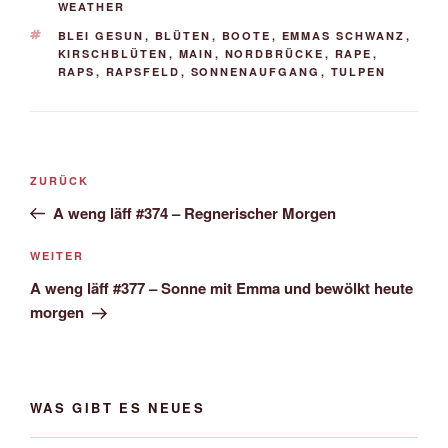
WEATHER
SCHLAGWÖRTER
BLEI GESUN
,
BLÜTEN
,
BOOTE
,
EMMAS SCHWANZ
,
KIRSCHBLÜTEN
,
MAIN
,
NORDBRÜCKE
,
RAPE
,
RAPS
,
RAPSFELD
,
SONNENAUFGANG
,
TULPEN
Beitrags-
Vorheriger
ZURÜCK
Navigation
Beitrag
A weng läff #374 – Regnerischer Morgen
Nächster
WEITER
Beitrag
A weng läff #377 – Sonne mit Emma und bewölkt heute
morgen
WAS GIBT ES NEUES