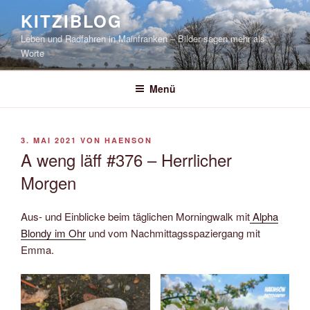
Zum
KITZIBLOG
Inhalt
Leben und Radfahren in Mainfranken – Bilder sagen mehr als
springen
Worte
Menü
VERÖFFENTLICHT
3. MAI 2021
VON
HAENSON
AM
A weng läff #376 – Herrlicher
Morgen
Aus- und Einblicke beim täglichen Morningwalk mit
Alpha
Blondy im Ohr
und vom Nachmittagsspaziergang mit
Emma.