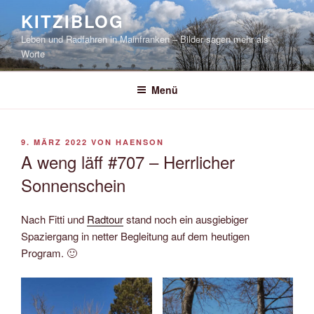
Zum
KITZIBLOG
Inhalt
Leben und Radfahren in Mainfranken – Bilder sagen mehr als
springen
Worte
Menü
VERÖFFENTLICHT
9. MÄRZ 2022
VON
HAENSON
AM
A weng läff #707 – Herrlicher
Sonnenschein
Nach Fitti und
Radtour
stand noch ein ausgiebiger
Spaziergang in netter Begleitung auf dem heutigen
Program. 🙂