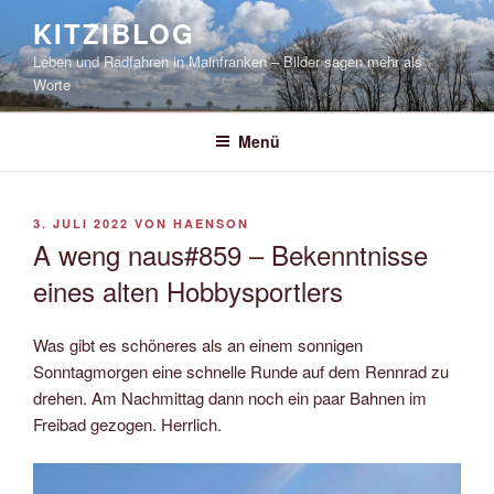
Zum
KITZIBLOG
Inhalt
Leben und Radfahren in Mainfranken – Bilder sagen mehr als
springen
Worte
Menü
VERÖFFENTLICHT
3. JULI 2022
VON
HAENSON
AM
A weng naus#859 – Bekenntnisse
eines alten Hobbysportlers
Was gibt es schöneres als an einem sonnigen
Sonntagmorgen eine schnelle Runde auf dem Rennrad zu
drehen. Am Nachmittag dann noch ein paar Bahnen im
Freibad gezogen. Herrlich.