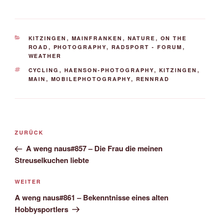
KATEGORIEN
KITZINGEN
,
MAINFRANKEN
,
NATURE
,
ON THE
ROAD
,
PHOTOGRAPHY
,
RADSPORT - FORUM
,
WEATHER
SCHLAGWÖRTER
CYCLING
,
HAENSON-PHOTOGRAPHY
,
KITZINGEN
,
MAIN
,
MOBILEPHOTOGRAPHY
,
RENNRAD
Beitrags-
Vorheriger
ZURÜCK
Navigation
Beitrag
A weng naus#857 – Die Frau die meinen
Streuselkuchen liebte
Nächster
WEITER
Beitrag
A weng naus#861 – Bekenntnisse eines alten
Hobbysportlers