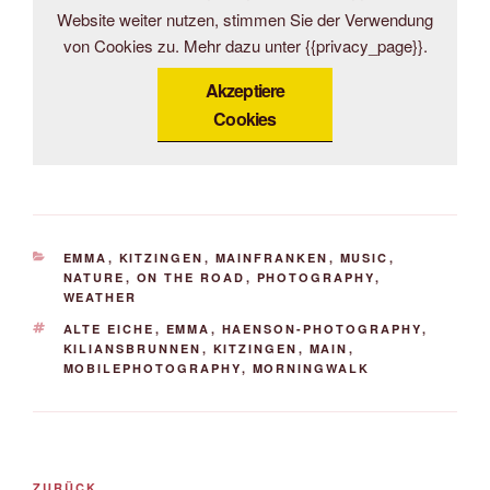
Website weiter nutzen, stimmen Sie der Verwendung
von Cookies zu. Mehr dazu unter {{privacy_page}}.
Akzeptiere
Cookies
KATEGORIEN
EMMA
,
KITZINGEN
,
MAINFRANKEN
,
MUSIC
,
NATURE
,
ON THE ROAD
,
PHOTOGRAPHY
,
WEATHER
SCHLAGWÖRTER
ALTE EICHE
,
EMMA
,
HAENSON-PHOTOGRAPHY
,
KILIANSBRUNNEN
,
KITZINGEN
,
MAIN
,
MOBILEPHOTOGRAPHY
,
MORNINGWALK
Beitrags-
Vorheriger
ZURÜCK