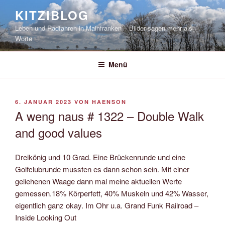
Zum
KITZIBLOG
Inhalt
Leben und Radfahren in Mainfranken – Bilder sagen mehr als
springen
Worte
Menü
VERÖFFENTLICHT
6. JANUAR 2023
VON
HAENSON
AM
A weng naus # 1322 – Double Walk
and good values
Dreikönig und 10 Grad. Eine Brückenrunde und eine
Golfclubrunde mussten es dann schon sein. Mit einer
geliehenen Waage dann mal meine aktuellen Werte
gemessen.18% Körperfett, 40% Muskeln und 42% Wasser,
eigentlich ganz okay. Im Ohr u.a. Grand Funk Railroad –
Inside Looking Out