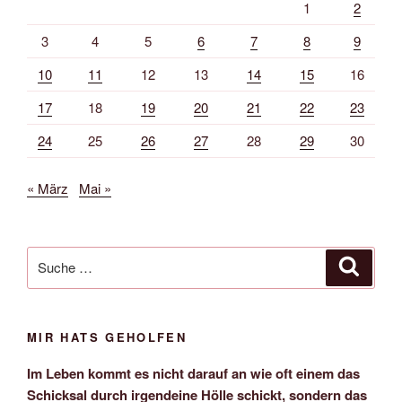
1
2
3
4
5
6
7
8
9
10
11
12
13
14
15
16
17
18
19
20
21
22
23
24
25
26
27
28
29
30
« März
Mai »
Suche
Suche
nach:
MIR HATS GEHOLFEN
Im Leben kommt es nicht darauf an wie oft einem das
Schicksal durch irgendeine Hölle schickt, sondern das