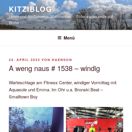
Zum
KITZIBLOG
Inhalt
Leben und Radfahren in Mainfranken – Bilder sagen mehr als
springen
Worte
Menü
VERÖFFENTLICHT
24. APRIL 2023
VON
HAENSON
AM
A weng naus # 1538 – windig
Warteschlage am Fitness Center, windiger Vormittag mit
Aquasole und Emma. Im Ohr u.a. Bronski Beat –
Smalltown Boy