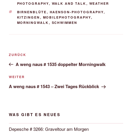
PHOTOGRAPHY
,
WALK AND TALK
,
WEATHER
SCHLAGWÖRTER
BIRNENBLÜTE
,
HAENSON-PHOTOGRAPHY
,
KITZINGEN
,
MOBILEPHOTOGRAPHY
,
MORNINGWALK
,
SCHWIMMEN
Beitrags-
Vorheriger
ZURÜCK
Navigation
Beitrag
A weng naus # 1535 doppelter Morningwalk
Nächster
WEITER
Beitrag
A weng naus # 1543 – Zwei Tages Rückblick
WAS GIBT ES NEUES
Depesche # 3266: Graveltour am Morgen