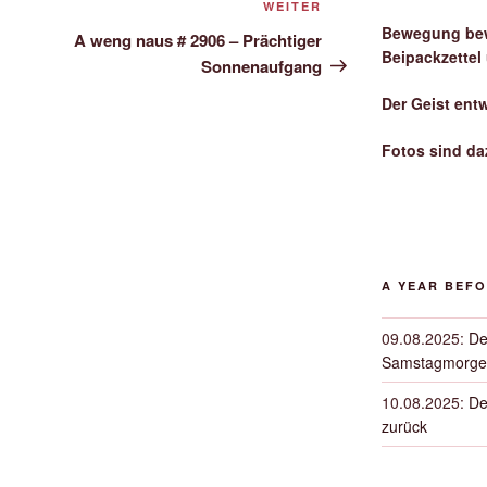
Nächster
WEITER
Bewegung bew
Beitrag
A weng naus # 2906 – Prächtiger
Beipackzettel
Sonnenaufgang
Der Geist ent
Fotos sind da
A YEAR BEF
09.08.2025
:
De
Samstagmorge
10.08.2025
:
De
zurück