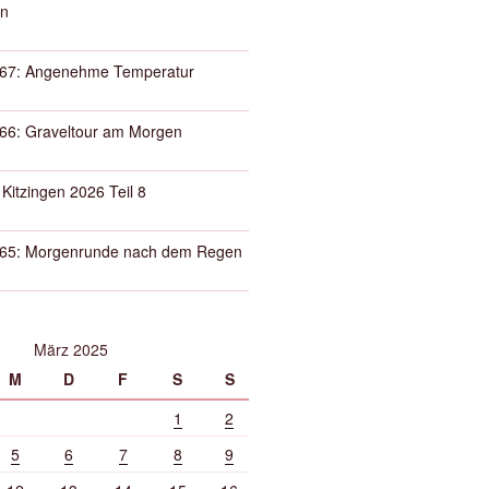
n
67: Angenehme Temperatur
66: Graveltour am Morgen
 Kitzingen 2026 Teil 8
65: Morgenrunde nach dem Regen
März 2025
M
D
F
S
S
1
2
5
6
7
8
9