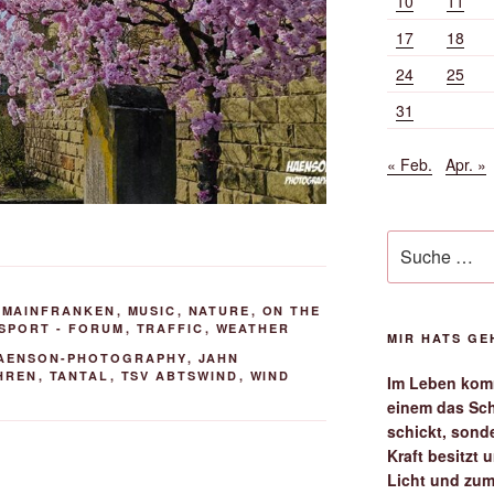
10
11
17
18
24
25
31
« Feb.
Apr. »
Suche
nach:
,
MAINFRANKEN
,
MUSIC
,
NATURE
,
ON THE
SPORT - FORUM
,
TRAFFIC
,
WEATHER
MIR HATS G
AENSON-PHOTOGRAPHY
,
JAHN
HREN
,
TANTAL
,
TSV ABTSWIND
,
WIND
Im Leben komm
einem das Sch
schickt, sond
Kraft besitzt
Licht und zum