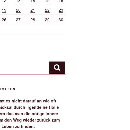
12
13
14
15
16
19
20
21
22
23
26
27
28
29
30
Suchen
EHOLFEN
t es nicht darauf an wie oft
icksal durch irgendeine Hölle
ern das man die nötige innere
 um den Weg wieder zurück zum
 Leben zu finden.