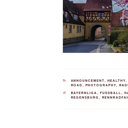
KATEGORIEN
ANNOUNCEMENT
,
HEALTHY
ROAD
,
PHOTOGRAPHY
,
RAD
SCHLAGWÖRTER
BAYERNLIGA
,
FUSSBALL
,
H
REGENSBURG
,
RENNRADFA
Beitrags-