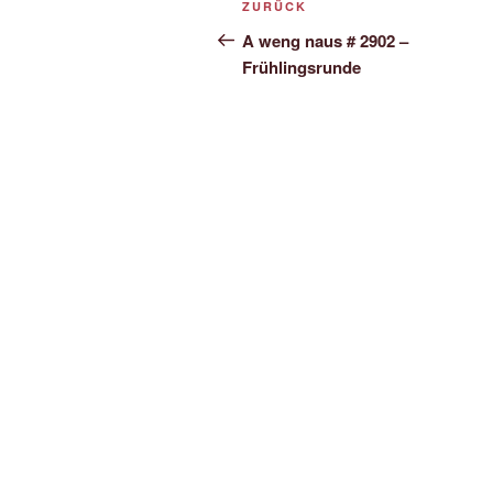
Vorheriger
ZURÜCK
Navigation
Beitrag
A weng naus # 2902 –
Frühlingsrunde