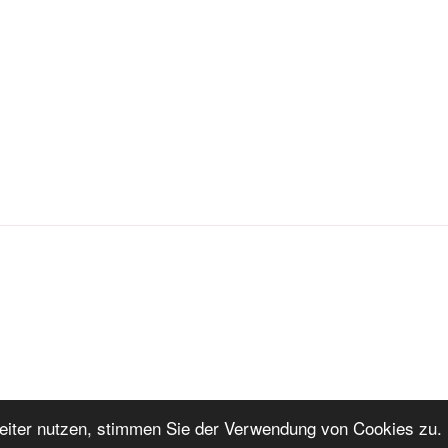
iter nutzen, stimmen Sie der Verwendung von Cookies zu. 
ng
Stolz präsentiert von WordPress