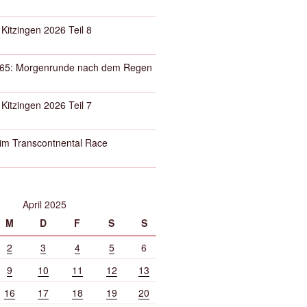
 Kitzingen 2026 Teil 8
65: Morgenrunde nach dem Regen
 Kitzingen 2026 Teil 7
eim Transcontnental Race
April 2025
M
D
F
S
S
2
3
4
5
6
9
10
11
12
13
16
17
18
19
20