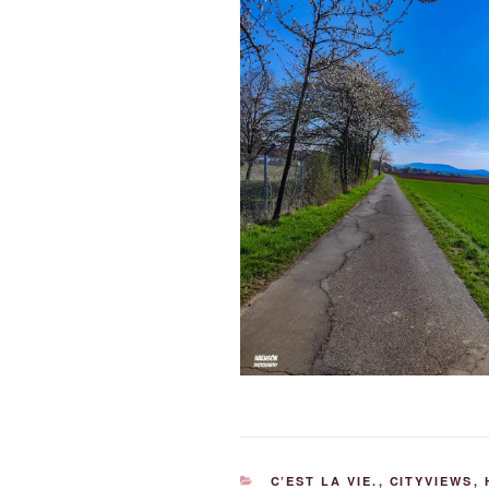
KATEGORIEN
C’EST LA VIE.
,
CITYVIEWS
,