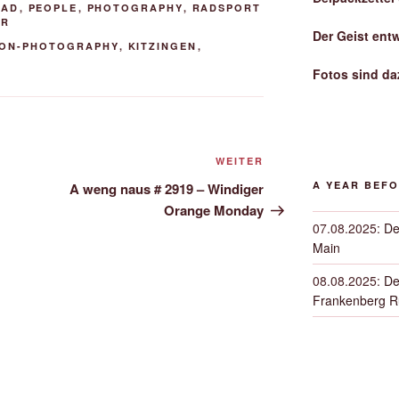
OAD
,
PEOPLE
,
PHOTOGRAPHY
,
RADSPORT
ER
Der Geist ent
ON-PHOTOGRAPHY
,
KITZINGEN
,
Fotos sind da
Nächster
WEITER
Beitrag
A YEAR BEF
A weng naus # 2919 – Windiger
Orange Monday
07.08.2025
:
De
Main
08.08.2025
:
De
Frankenberg 