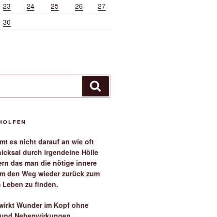
23
24
25
26
27
30
Suchen
EHOLFEN
t es nicht darauf an wie oft
icksal durch irgendeine Hölle
ern das man die nötige innere
 um den Weg wieder zurück zum
 Leben zu finden.
irkt Wunder im Kopf ohne
 und Nebenwirkungen.