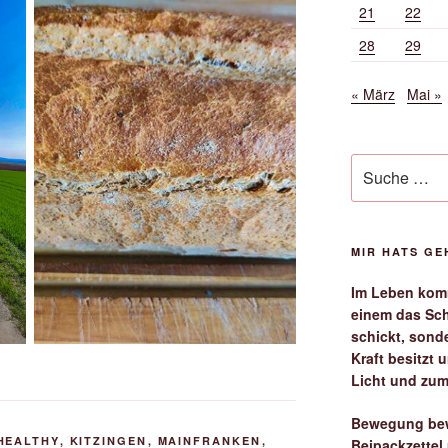
21
22
28
29
« März
Mai »
Suche
nach:
MIR HATS G
Im Leben komm
einem das Sch
schickt, sond
Kraft besitzt
Licht und zum
Bewegung bew
HEALTHY
,
KITZINGEN
,
MAINFRANKEN
,
Beipackzettel