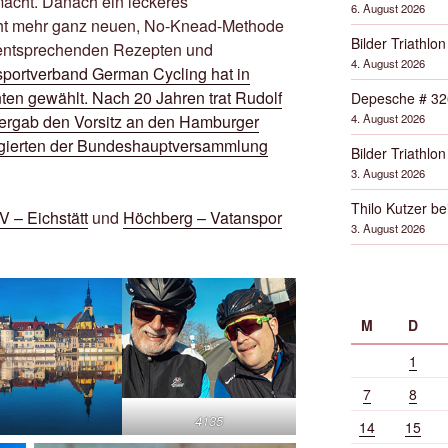
acht. Danach ein leckeres
6. August 2026
icht mehr ganz neuen, No-Knead-Methode
Bilder Triathlon
t entsprechenden Rezepten und
4. August 2026
portverband German Cycling hat in
en gewählt. Nach 20 Jahren trat Rudolf
Depesche # 32
4. August 2026
bergab den Vorsitz an den Hamburger
egierten der Bundeshauptversammlung
Bilder Triathlon
3. August 2026
Thilo Kutzer b
 – Eichstätt
und
Höchberg – Vatanspor
3. August 2026
M
D
1
7
8
4135
14
15