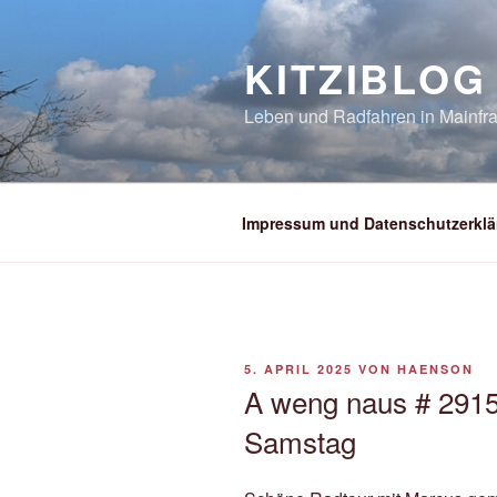
Zum
Inhalt
KITZIBLOG
springen
Leben und Radfahren in Mainfra
Impressum und Datenschutzerklä
VERÖFFENTLICHT
5. APRIL 2025
VON
HAENSON
AM
A weng naus # 2915 
Samstag