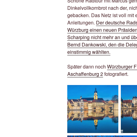
Schöne Radtour mit Marcus gem
Dinkelvollkornbrot nach der, n
gebacken. Das Netz ist voll mi
Anleitungen.
Der deutsche Rads
Würzburg einen neuen Präsident
Scharping nicht mehr an und ü
Bernd Dankowski, den die Del
einstimmig wählten.
Später dann noch
Würzburger FV
Aschaffenburg 2
fotografiert.