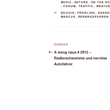
MUSIC
,
NATURE
,
ON THE R
- FORUM
,
TRAFFIC
,
WEATH
SCHLAGWÖRTER
BOOGIE
,
FRÜHLING
,
HAENS
MARCUS
,
RENNRADFAHREN
Beitrags-
Vorheriger
ZURÜCK
Navigation
Beitrag
A weng naus # 2912 –
Radlerschwemme und nervöse
Autofahrer