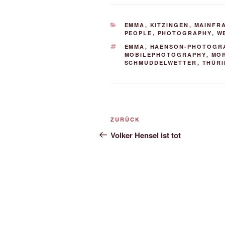
KATEGORIEN
EMMA
,
KITZINGEN
,
MAINFR
PEOPLE
,
PHOTOGRAPHY
,
W
SCHLAGWÖRTER
EMMA
,
HAENSON-PHOTOGR
MOBILEPHOTOGRAPHY
,
MO
SCHMUDDELWETTER
,
THÜR
Beitrags-
Vorheriger
ZURÜCK
Navigation
Beitrag
Volker Hensel ist tot