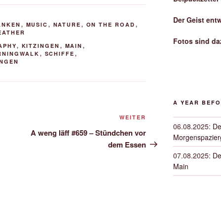
Der Geist ent
ANKEN
,
MUSIC
,
NATURE
,
ON THE ROAD
,
EATHER
Fotos sind da
APHY
,
KITZINGEN
,
MAIN
,
RNINGWALK
,
SCHIFFE
,
INGEN
A YEAR BEF
Nächster
WEITER
06.08.2025
:
De
Beitrag
A weng läff #659 – Stündchen vor
Morgenspazierg
dem Essen
07.08.2025
:
De
Main