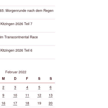
65: Morgenrunde nach dem Regen
 Kitzingen 2026 Teil 7
eim Transcontnental Race
 Kitzingen 2026 Teil 6
Februar 2022
M
D
F
S
S
2
3
4
5
6
9
10
11
12
13
16
17
18
19
20