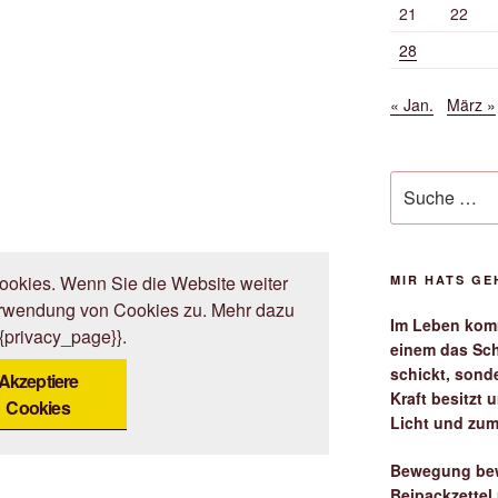
21
22
28
« Jan.
März »
Suche
nach:
okies. Wenn Sie die Website weiter
MIR HATS G
erwendung von Cookies zu. Mehr dazu
Im Leben komm
{{privacy_page}}.
einem das Sch
schickt, sond
Akzeptiere
Kraft besitzt
Cookies
Licht und zum
Bewegung bew
Beipackzettel