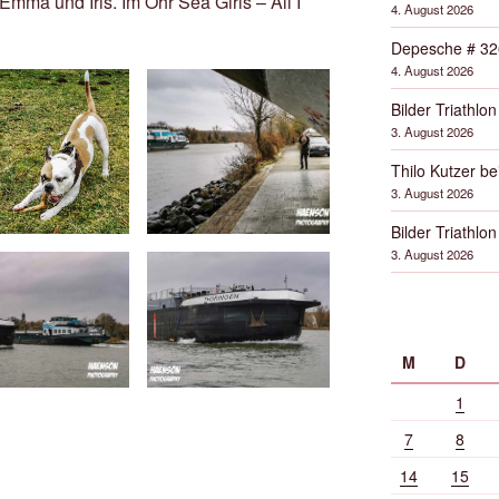
mma und Iris. Im Ohr Sea Girls – All I
4. August 2026
Depesche # 32
4. August 2026
Bilder Triathlon
3. August 2026
Thilo Kutzer b
3. August 2026
Bilder Triathlon
3. August 2026
M
D
1
7
8
14
15