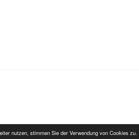
iter nutzen, stimmen Sie der Verwendung von Cookies zu. 
ng
Stolz präsentiert von WordPress