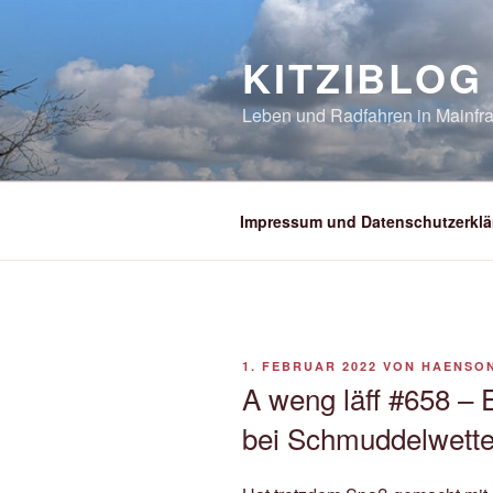
Zum
Inhalt
KITZIBLOG
springen
Leben und Radfahren in Mainfra
Impressum und Datenschutzerklä
VERÖFFENTLICHT
1. FEBRUAR 2022
VON
HAENSO
AM
A weng läff #658 – 
bei Schmuddelwette