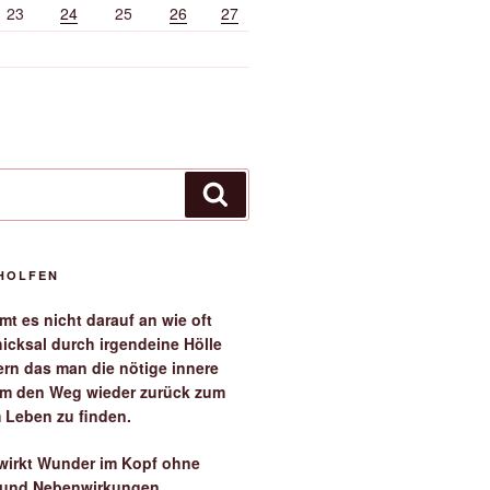
23
24
25
26
27
Suchen
EHOLFEN
t es nicht darauf an wie oft
icksal durch irgendeine Hölle
ern das man die nötige innere
 um den Weg wieder zurück zum
 Leben zu finden.
irkt Wunder im Kopf ohne
 und Nebenwirkungen.