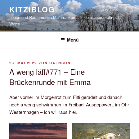
Zum
KITZIBLOG
Inhalt
Leben und Radfahren in Mainfranken – Bilder sagen mehr als
springen
Worte
Menü
VERÖFFENTLICHT
23. MAI 2022
VON
HAENSON
AM
A weng läff#771 – Eine
Brückenrunde mit Emma
Aber vorher im Morgenrot zum Fitti geradelt und danach
noch a weng schwimmen im Freibad. Ausgepowert. im Ohr
Westernhagen – Ich will raus hier.