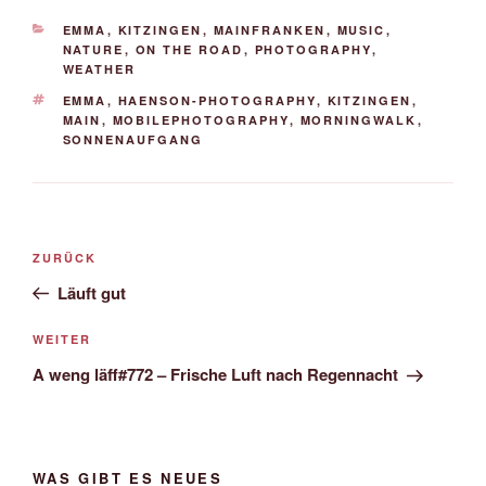
KATEGORIEN
EMMA
,
KITZINGEN
,
MAINFRANKEN
,
MUSIC
,
NATURE
,
ON THE ROAD
,
PHOTOGRAPHY
,
WEATHER
SCHLAGWÖRTER
EMMA
,
HAENSON-PHOTOGRAPHY
,
KITZINGEN
,
MAIN
,
MOBILEPHOTOGRAPHY
,
MORNINGWALK
,
SONNENAUFGANG
Beitrags-
Vorheriger
ZURÜCK
Navigation
Beitrag
Läuft gut
Nächster
WEITER
Beitrag
A weng läff#772 – Frische Luft nach Regennacht
WAS GIBT ES NEUES