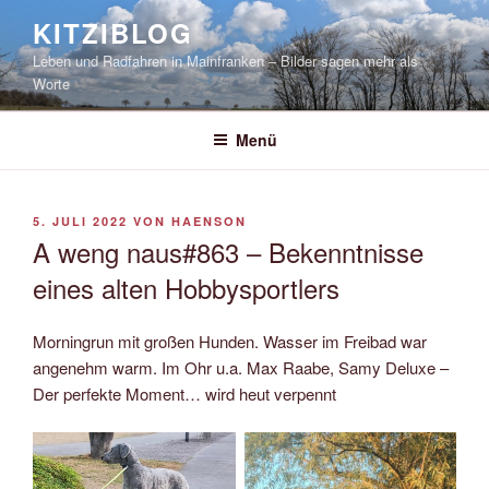
Zum
KITZIBLOG
Inhalt
Leben und Radfahren in Mainfranken – Bilder sagen mehr als
springen
Worte
Menü
VERÖFFENTLICHT
5. JULI 2022
VON
HAENSON
AM
A weng naus#863 – Bekenntnisse
eines alten Hobbysportlers
Morningrun mit großen Hunden. Wasser im Freibad war
angenehm warm. Im Ohr u.a. Max Raabe, Samy Deluxe –
Der perfekte Moment… wird heut verpennt