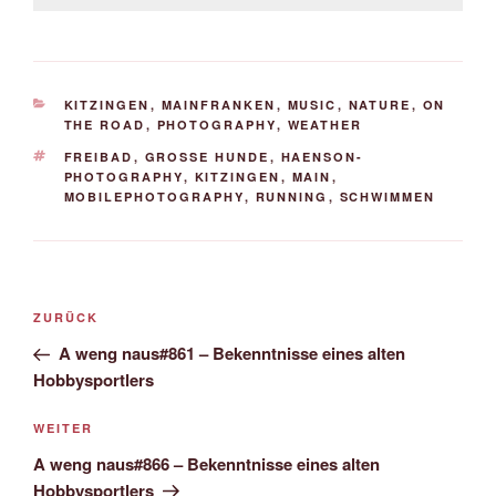
KATEGORIEN
KITZINGEN
,
MAINFRANKEN
,
MUSIC
,
NATURE
,
ON
THE ROAD
,
PHOTOGRAPHY
,
WEATHER
SCHLAGWÖRTER
FREIBAD
,
GROSSE HUNDE
,
HAENSON-
PHOTOGRAPHY
,
KITZINGEN
,
MAIN
,
MOBILEPHOTOGRAPHY
,
RUNNING
,
SCHWIMMEN
Beitrags-
Vorheriger
ZURÜCK
Navigation
Beitrag
A weng naus#861 – Bekenntnisse eines alten
Hobbysportlers
Nächster
WEITER
Beitrag
A weng naus#866 – Bekenntnisse eines alten
Hobbysportlers