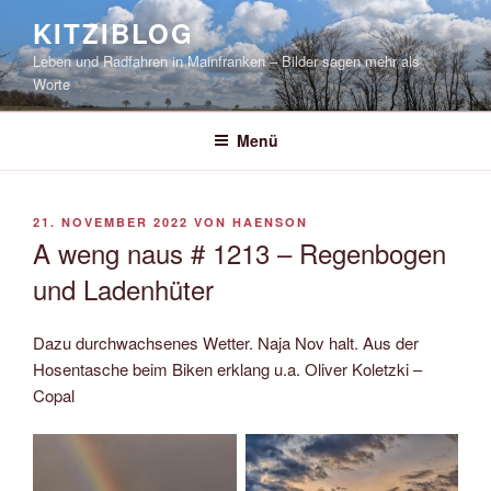
Zum
KITZIBLOG
Inhalt
Leben und Radfahren in Mainfranken – Bilder sagen mehr als
springen
Worte
Menü
VERÖFFENTLICHT
21. NOVEMBER 2022
VON
HAENSON
AM
A weng naus # 1213 – Regenbogen
und Ladenhüter
Dazu durchwachsenes Wetter. Naja Nov halt. Aus der
Hosentasche beim Biken erklang u.a. Oliver Koletzki –
Copal