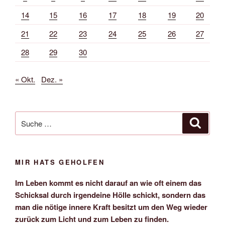
14
15
16
17
18
19
20
21
22
23
24
25
26
27
28
29
30
« Okt.
Dez. »
Suche
Suche
nach:
MIR HATS GEHOLFEN
Im Leben kommt es nicht darauf an wie oft einem das
Schicksal durch irgendeine Hölle schickt, sondern das
man die nötige innere Kraft besitzt um den Weg wieder
zurück zum Licht und zum Leben zu finden.