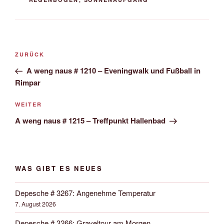
Beitrags-
Vorheriger
ZURÜCK
Navigation
Beitrag
A weng naus # 1210 – Eveningwalk und Fußball in
Rimpar
Nächster
WEITER
Beitrag
A weng naus # 1215 – Treffpunkt Hallenbad
WAS GIBT ES NEUES
Depesche # 3267: Angenehme Temperatur
7. August 2026
Depesche # 3266: Graveltour am Morgen