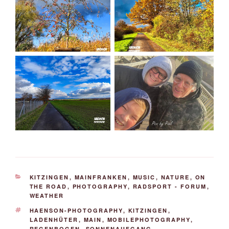
KATEGORIEN
KITZINGEN
,
MAINFRANKEN
,
MUSIC
,
NATURE
,
ON
THE ROAD
,
PHOTOGRAPHY
,
RADSPORT - FORUM
,
WEATHER
SCHLAGWÖRTER
HAENSON-PHOTOGRAPHY
,
KITZINGEN
,
LADENHÜTER
,
MAIN
,
MOBILEPHOTOGRAPHY
,
REGENBOGEN
,
SONNENAUFGANG