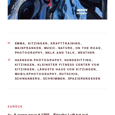
KATEGORIEN
EMMA
,
KITZINGEN
,
KRAFTTRAINING
,
MAINFRANKEN
,
MUSIC
,
NATURE
,
ON THE ROAD
,
PHOTOGRAPHY
,
WALK AND TALK
,
WEATHER
SCHLAGWÖRTER
HAENSON-PHOTOGRAPHY
,
HUNDESITTING
,
KITZINGEN
,
KLEINSTER FITNESS CENTER VON
KITZINGEN
,
LÄNGSTE HAUS VON KITZINGEN
,
MOBILEPHOTOGRAPHY
,
RUTSCHIG
,
SCHWANBERG
,
SCHWIMMEN
,
SPAZIERENGEHEN
Beitrags-
Vorheriger
ZURÜCK
Navigation
Beitrag
A weng naus # 1360 – Frische Luft tut gut