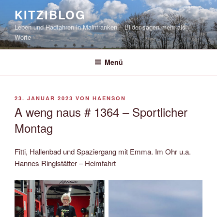
Zum
KITZIBLOG
Inhalt
Leben und Radfahren in Mainfranken – Bilder sagen mehr als
springen
Worte
Menü
VERÖFFENTLICHT
23. JANUAR 2023
VON
HAENSON
AM
A weng naus # 1364 – Sportlicher
Montag
Fitti, Hallenbad und Spaziergang mit Emma. Im Ohr u.a.
Hannes Ringlstätter – Heimfahrt