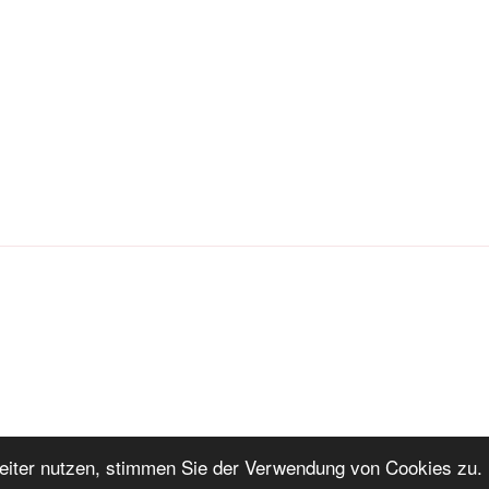
iter nutzen, stimmen Sie der Verwendung von Cookies zu. 
ng
Stolz präsentiert von WordPress