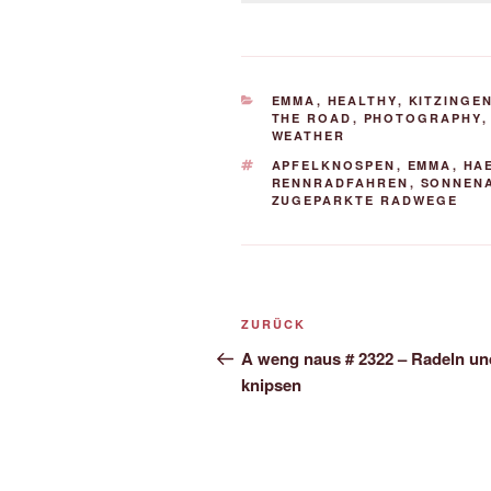
KATEGORIEN
EMMA
,
HEALTHY
,
KITZINGE
THE ROAD
,
PHOTOGRAPHY
WEATHER
SCHLAGWÖRTER
APFELKNOSPEN
,
EMMA
,
HA
RENNRADFAHREN
,
SONNEN
ZUGEPARKTE RADWEGE
Beitrags-
Vorheriger
ZURÜCK
Navigation
Beitrag
A weng naus # 2322 – Radeln un
knipsen