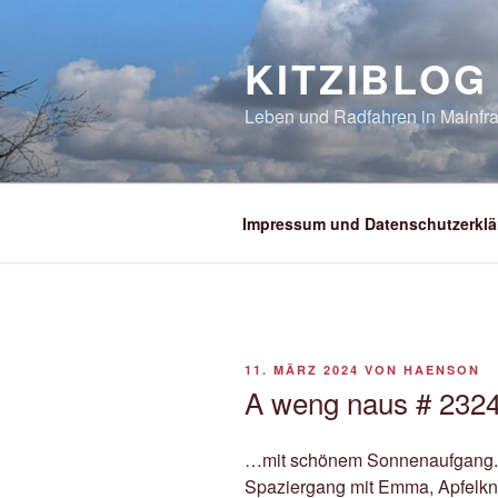
Zum
Inhalt
KITZIBLOG
springen
Leben und Radfahren in Mainfra
Impressum und Datenschutzerklä
VERÖFFENTLICHT
11. MÄRZ 2024
VON
HAENSON
AM
A weng naus # 232
…mit schönem Sonnenaufgang. 
Spaziergang mit Emma, Apfelkno