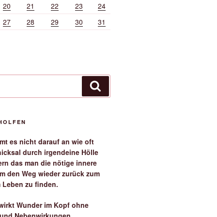
20
21
22
23
24
27
28
29
30
31
Suchen
EHOLFEN
t es nicht darauf an wie oft
icksal durch irgendeine Hölle
ern das man die nötige innere
 um den Weg wieder zurück zum
 Leben zu finden.
irkt Wunder im Kopf ohne
 und Nebenwirkungen.