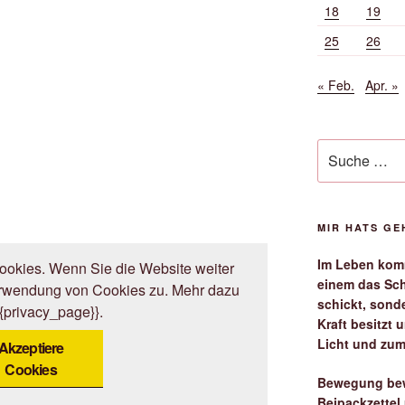
18
19
25
26
« Feb.
Apr. »
Suche
nach:
MIR HATS G
Im Leben komm
okies. Wenn Sie die Website weiter
einem das Sch
erwendung von Cookies zu. Mehr dazu
schickt, sond
{{privacy_page}}.
Kraft besitzt
Licht und zum
Akzeptiere
Cookies
Bewegung bew
Beipackzettel