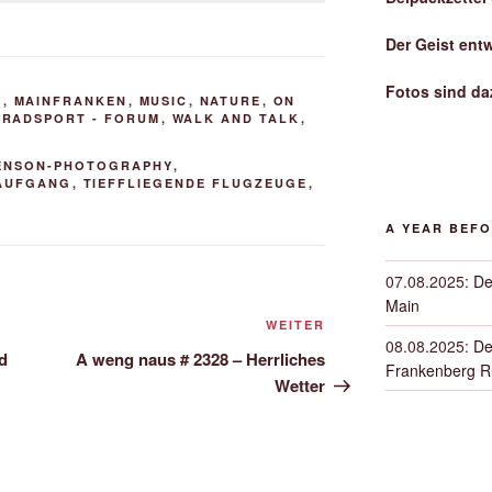
Der Geist ent
Fotos sind da
N
,
MAINFRANKEN
,
MUSIC
,
NATURE
,
ON
,
RADSPORT - FORUM
,
WALK AND TALK
,
ENSON-PHOTOGRAPHY
,
AUFGANG
,
TIEFFLIEGENDE FLUGZEUGE
,
A YEAR BEF
07.08.2025
:
De
Main
Nächster
WEITER
08.08.2025
:
De
Beitrag
d
A weng naus # 2328 – Herrliches
Frankenberg 
Wetter