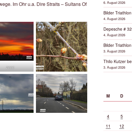
6. August 2026
e. Im Ohr u.a. Dire Straits – Sultans Of
Bilder Triathlon
4. August 2026
Depesche # 32
4. August 2026
Bilder Triathlon
3. August 2026
Thilo Kutzer b
2000
3. August 2026
M
D
4
5
11
12