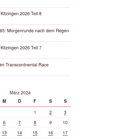
 Kitzingen 2026 Teil 8
65: Morgenrunde nach dem Regen
 Kitzingen 2026 Teil 7
eim Transcontnental Race
März 2024
M
D
F
S
S
1
2
3
6
7
8
9
10
13
14
15
16
17