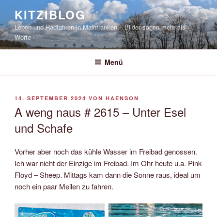
Zum
KITZIBLOG
Inhalt
Leben und Radfahren in Mainfranken – Bilder sagen mehr als
springen
Worte
Menü
VERÖFFENTLICHT
14. SEPTEMBER 2024
VON
HAENSON
AM
A weng naus # 2615 – Unter Esel
und Schafe
Vorher aber noch das kühle Wasser im Freibad genossen.
Ich war nicht der Einzige im Freibad. Im Ohr heute u.a. Pink
Floyd – Sheep. Mittags kam dann die Sonne raus, ideal um
noch ein paar Meilen zu fahren.