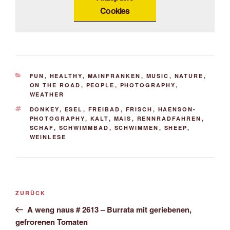
Cookies
KATEGORIEN
FUN
,
HEALTHY
,
MAINFRANKEN
,
MUSIC
,
NATURE
,
ON THE ROAD
,
PEOPLE
,
PHOTOGRAPHY
,
WEATHER
SCHLAGWÖRTER
DONKEY
,
ESEL
,
FREIBAD
,
FRISCH
,
HAENSON-
PHOTOGRAPHY
,
KALT
,
MAIS
,
RENNRADFAHREN
,
SCHAF
,
SCHWIMMBAD
,
SCHWIMMEN
,
SHEEP
,
WEINLESE
Beitrags-
Vorheriger
ZURÜCK
Navigation
Beitrag
A weng naus # 2613 – Burrata mit geriebenen,
gefrorenen Tomaten