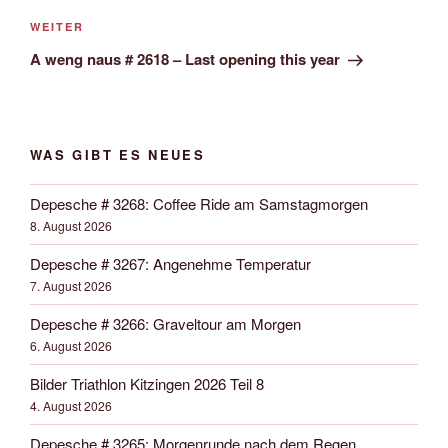
Nächster
WEITER
Beitrag
A weng naus # 2618 – Last opening this year
WAS GIBT ES NEUES
Depesche # 3268: Coffee Ride am Samstagmorgen
8. August 2026
Depesche # 3267: Angenehme Temperatur
7. August 2026
Depesche # 3266: Graveltour am Morgen
6. August 2026
Bilder Triathlon Kitzingen 2026 Teil 8
4. August 2026
Depesche # 3265: Morgenrunde nach dem Regen