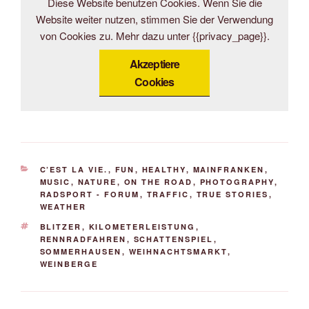
Diese Website benutzen Cookies. Wenn Sie die
Website weiter nutzen, stimmen Sie der Verwendung
von Cookies zu. Mehr dazu unter {{privacy_page}}.
Akzeptiere
Cookies
KATEGORIEN
C’EST LA VIE.
,
FUN
,
HEALTHY
,
MAINFRANKEN
,
MUSIC
,
NATURE
,
ON THE ROAD
,
PHOTOGRAPHY
,
RADSPORT - FORUM
,
TRAFFIC
,
TRUE STORIES
,
WEATHER
SCHLAGWÖRTER
BLITZER
,
KILOMETERLEISTUNG
,
RENNRADFAHREN
,
SCHATTENSPIEL
,
SOMMERHAUSEN
,
WEIHNACHTSMARKT
,
WEINBERGE