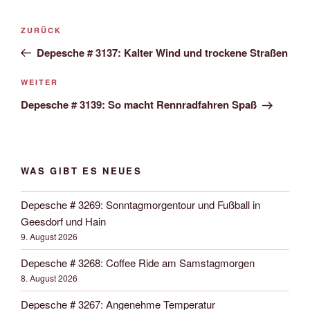
Beitrags-
Vorheriger
ZURÜCK
Navigation
Beitrag
Depesche # 3137: Kalter Wind und trockene Straßen
Nächster
WEITER
Beitrag
Depesche # 3139: So macht Rennradfahren Spaß
WAS GIBT ES NEUES
Depesche # 3269: Sonntagmorgentour und Fußball in
Geesdorf und Hain
9. August 2026
Depesche # 3268: Coffee Ride am Samstagmorgen
8. August 2026
Depesche # 3267: Angenehme Temperatur