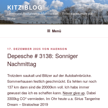
Zum
KITZIBLOG
Inhalt
Leben und Radfahren in Mainfranken – Bilder sagen mehr als
springen
Worte
Menü
VERÖFFENTLICHT
17. DEZEMBER 2025
VON
HAENSON
AM
Depesche # 3138: Sonniger
Nachmittag
Trotzdem saukalt und Blitzer auf der Autobahnbrücke.
Sommerhausen festlich geschmückt. Es fehlen nur noch
137 km dann sind die 20000km voll. Ich habs immer
gewusst das ich es schaffen kann.
Never give up
. Dabei
3300kg CO² vermieden. Im Ohr heute u.a. Sirius Tangerine
Dream – Stratosfear 2019