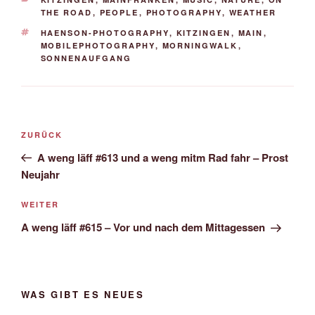
THE ROAD
,
PEOPLE
,
PHOTOGRAPHY
,
WEATHER
SCHLAGWÖRTER
HAENSON-PHOTOGRAPHY
,
KITZINGEN
,
MAIN
,
MOBILEPHOTOGRAPHY
,
MORNINGWALK
,
SONNENAUFGANG
Beitrags-
Vorheriger
ZURÜCK
Navigation
Beitrag
A weng läff #613 und a weng mitm Rad fahr – Prost
Neujahr
Nächster
WEITER
Beitrag
A weng läff #615 – Vor und nach dem Mittagessen
WAS GIBT ES NEUES