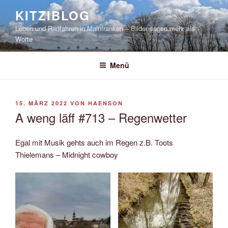
Zum
KITZIBLOG
Inhalt
Leben und Radfahren in Mainfranken – Bilder sagen mehr als
springen
Worte
Menü
VERÖFFENTLICHT
15. MÄRZ 2022
VON
HAENSON
AM
A weng läff #713 – Regenwetter
Egal mit Musik gehts auch im Regen z.B. Toots
Thielemans – Midnight cowboy