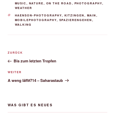
MUSIC
,
NATURE
,
ON THE ROAD
,
PHOTOGRAPHY
,
WEATHER
SCHLAGWÖRTER
HAENSON-PHOTOGRAPHY
,
KITZINGEN
,
MAIN
,
MOBILEPHOTOGRAPHY
,
SPAZIERENGEHEN
,
WALKING
Beitrags-
Vorheriger
ZURÜCK
Navigation
Beitrag
Bis zum letzten Tropfen
Nächster
WEITER
Beitrag
A weng läff#714 – Saharastaub
WAS GIBT ES NEUES