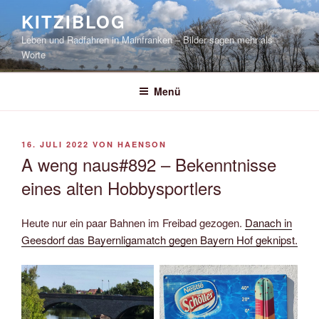
Zum
KITZIBLOG
Inhalt
Leben und Radfahren in Mainfranken – Bilder sagen mehr als
springen
Worte
Menü
VERÖFFENTLICHT
16. JULI 2022
VON
HAENSON
AM
A weng naus#892 – Bekenntnisse
eines alten Hobbysportlers
Heute nur ein paar Bahnen im Freibad gezogen.
Danach in
Geesdorf das Bayernligamatch gegen Bayern Hof geknipst.