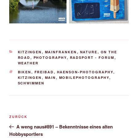
KATEGORIEN
KITZINGEN
,
MAINFRANKEN
,
NATURE
,
ON THE
ROAD
,
PHOTOGRAPHY
,
RADSPORT - FORUM
,
WEATHER
SCHLAGWÖRTER
BIKEN
,
FREIBAD
,
HAENSON-PHOTOGRAPHY
,
KITZINGEN
,
MAIN
,
MOBILEPHOTOGRAPHY
,
SCHWIMMEN
Beitrags-
Vorheriger
ZURÜCK
Navigation
Beitrag
A weng naus#891 – Bekenntnisse eines alten
Hobbysportlers