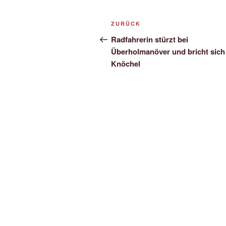
Beitrags-
Vorheriger
ZURÜCK
Navigation
Beitrag
Radfahrerin stürzt bei
Überholmanöver und bricht sich
Knöchel