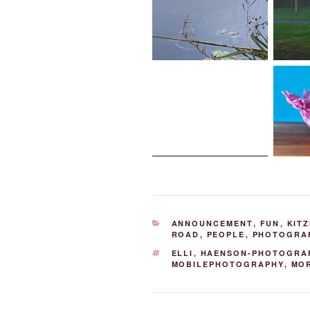
KATEGORIEN
ANNOUNCEMENT
,
FUN
,
KIT
ROAD
,
PEOPLE
,
PHOTOGRA
SCHLAGWÖRTER
ELLI
,
HAENSON-PHOTOGRA
MOBILEPHOTOGRAPHY
,
MO