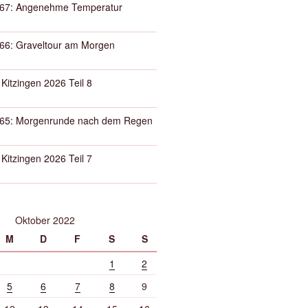
67: Angenehme Temperatur
66: Graveltour am Morgen
 Kitzingen 2026 Teil 8
65: Morgenrunde nach dem Regen
 Kitzingen 2026 Teil 7
Oktober 2022
M
D
F
S
S
1
2
5
6
7
8
9