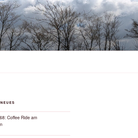
 NEUES
68: Coffee Ride am
n