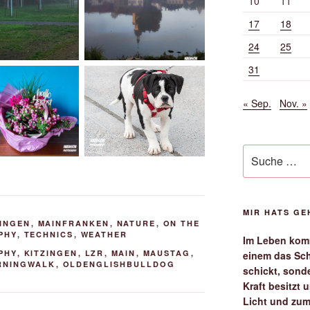
10
11
17
18
24
25
31
« Sep.
Nov. »
Suche
nach:
MIR HATS G
ZINGEN
,
MAINFRANKEN
,
NATURE
,
ON THE
PHY
,
TECHNICS
,
WEATHER
Im Leben komm
PHY
,
KITZINGEN
,
LZR
,
MAIN
,
MAUSTAG
,
einem das Sch
RNINGWALK
,
OLDENGLISHBULLDOG
schickt, sond
Kraft besitzt
Licht und zum