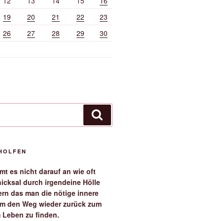
12
13
14
15
16
19
20
21
22
23
26
27
28
29
30
Suchen
EHOLFEN
t es nicht darauf an wie oft
icksal durch irgendeine Hölle
ern das man die nötige innere
 um den Weg wieder zurück zum
 Leben zu finden.