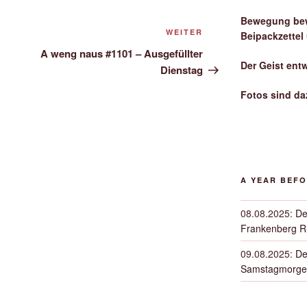
Bewegung bew
Nächster
WEITER
Beipackzettel
Beitrag
A weng naus #1101 – Ausgefüllter
Der Geist ent
Dienstag
Fotos sind da
A YEAR BEF
08.08.2025
:
De
Frankenberg 
09.08.2025
:
De
Samstagmorge