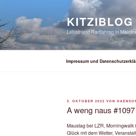
Zum
Inhalt
KITZIBLOG
springen
Leben und Radfahren in Mainfra
Impressum und Datenschutzerklä
VERÖFFENTLICHT
3. OKTOBER 2022
VON
HAENSO
AM
A weng naus #1097
Maustag bei LZR, Morningwalk i
Glück mit dem Wetter, Veransta