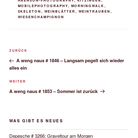
HAENSON-PHOTOGRAPHY
,
KITZINGEN
,
MOBILEPHOTOGRAPHY
,
MORNINGWALK
,
SKELETON
,
WEINBLÄTTER
,
WEINTRAUBEN
,
WIESENCHAMPIGNON
Beitrags-
Vorheriger
ZURÜCK
Navigation
Beitrag
A weng naus # 1846 – Langsam pegelt sich wieder
alles ein
Nächster
WEITER
Beitrag
A weng naus # 1853 – Sommer ist zurück
WAS GIBT ES NEUES
Depesche # 3266: Graveltour am Morgen