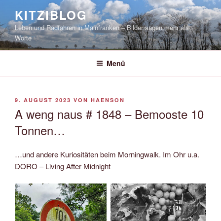
Zum
KITZIBLOG
Inhalt
Leben und Radfahren in Mainfranken – Bilder sagen mehr als
springen
Worte
Menü
VERÖFFENTLICHT
9. AUGUST 2023
VON
HAENSON
AM
A weng naus # 1848 – Bemooste 10
Tonnen…
…und andere Kuriositäten beim Morningwalk. Im Ohr u.a.
DORO – Living After Midnight