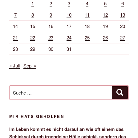
1
2
3
4
5
6
7
8
9
10
11
12
13
14
15
16
17
18
19
20
21
22
23
24
25
26
27
28
29
30
31
« Juli
Sep. »
Suche
Suche
nach:
MIR HATS GEHOLFEN
Im Leben kommt es nicht darauf an wie oft einem das
Schicksal durch irgendeine Hölle schickt, sondern das