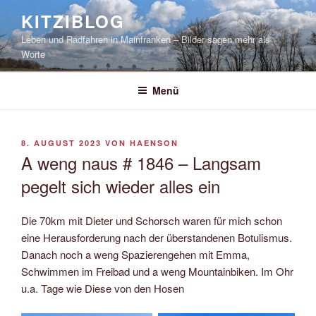
Zum
KITZIBLOG
Inhalt
Leben und Radfahren in Mainfranken – Bilder sagen mehr als
springen
Worte
Menü
VERÖFFENTLICHT
8. AUGUST 2023
VON
HAENSON
AM
A weng naus # 1846 – Langsam
pegelt sich wieder alles ein
Die 70km mit Dieter und Schorsch waren für mich schon
eine Herausforderung nach der überstandenen Botulismus.
Danach noch a weng Spazierengehen mit Emma,
Schwimmen im Freibad und a weng Mountainbiken. Im Ohr
u.a. Tage wie Diese von den Hosen