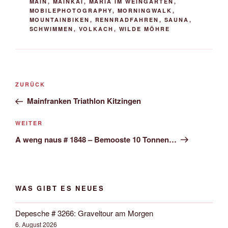
MAIN
,
MAINKAI
,
MARIA IM WEINGARTEN
,
MOBILEPHOTOGRAPHY
,
MORNINGWALK
,
MOUNTAINBIKEN
,
RENNRADFAHREN
,
SAUNA
,
SCHWIMMEN
,
VOLKACH
,
WILDE MÖHRE
Beitrags-
Vorheriger
ZURÜCK
Navigation
Beitrag
Mainfranken Triathlon Kitzingen
Nächster
WEITER
Beitrag
A weng naus # 1848 – Bemooste 10 Tonnen…
WAS GIBT ES NEUES
Depesche # 3266: Graveltour am Morgen
6. August 2026