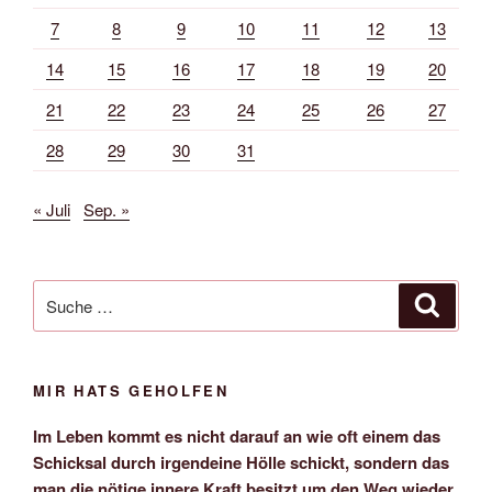
7
8
9
10
11
12
13
14
15
16
17
18
19
20
21
22
23
24
25
26
27
28
29
30
31
« Juli
Sep. »
Suche
Suche
nach:
MIR HATS GEHOLFEN
Im Leben kommt es nicht darauf an wie oft einem das
Schicksal durch irgendeine Hölle schickt, sondern das
man die nötige innere Kraft besitzt um den Weg wieder