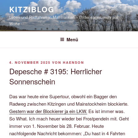
Zum
KITZIBLOG
Inhalt
Leben und Radfahren in Mainfranken – Bilder sagen mehr als
springen
Worte
Menü
VERÖFFENTLICHT
4. NOVEMBER 2025
VON
HAENSON
AM
Depesche # 3195: Herrlicher
Sonnenschein
Das war heute eine Supertour, obwohl ein Bagger den
Radweg zwischen Kitzingen und Mainstockheim blockierte.
Gestern war der Blockierer ja ein LKW.
Es ist immer was.
So What. Ich mach heuer wieder bei Frostpendeln mit. Geht
immer von 1. November bis 28. Februar. Heute
nachfolgende Nachricht bekommen: „Du hast in 4 Fahrten