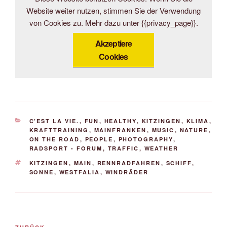
Website weiter nutzen, stimmen Sie der Verwendung
von Cookies zu. Mehr dazu unter {{privacy_page}}.
Akzeptiere
Cookies
KATEGORIEN
C’EST LA VIE.
,
FUN
,
HEALTHY
,
KITZINGEN
,
KLIMA
,
KRAFTTRAINING
,
MAINFRANKEN
,
MUSIC
,
NATURE
,
ON THE ROAD
,
PEOPLE
,
PHOTOGRAPHY
,
RADSPORT - FORUM
,
TRAFFIC
,
WEATHER
SCHLAGWÖRTER
KITZINGEN
,
MAIN
,
RENNRADFAHREN
,
SCHIFF
,
SONNE
,
WESTFALIA
,
WINDRÄDER
Beitrags-