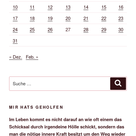
10
11
12
13
14
15
16
17
18
19
20
21
22
23
24
25
26
27
28
29
30
31
« Dez.
Feb. »
Suche
Suche
nach:
MIR HATS GEHOLFEN
Im Leben kommt es nicht darauf an wie oft einem das
Schicksal durch irgendeine Hölle schickt, sondern das
man die nötige innere Kraft besitzt um den Weg wieder