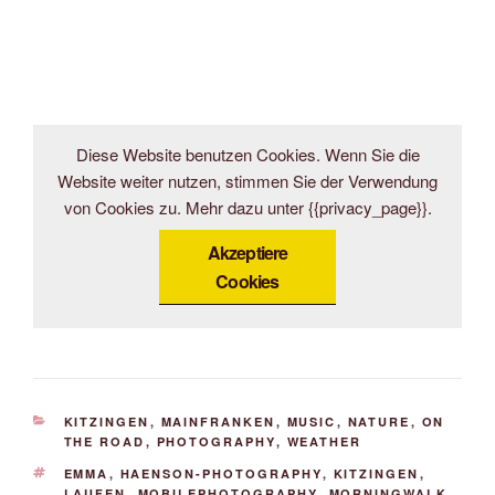
Diese Website benutzen Cookies. Wenn Sie die
Website weiter nutzen, stimmen Sie der Verwendung
von Cookies zu. Mehr dazu unter {{privacy_page}}.
Akzeptiere
Cookies
KATEGORIEN
KITZINGEN
,
MAINFRANKEN
,
MUSIC
,
NATURE
,
ON
THE ROAD
,
PHOTOGRAPHY
,
WEATHER
SCHLAGWÖRTER
EMMA
,
HAENSON-PHOTOGRAPHY
,
KITZINGEN
,
LAUFEN
,
MOBILEPHOTOGRAPHY
,
MORNINGWALK
,