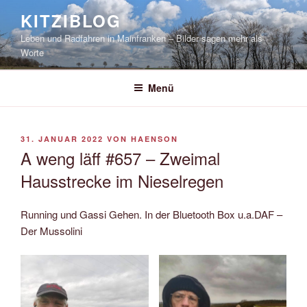
Zum
KITZIBLOG
Inhalt
Leben und Radfahren in Mainfranken – Bilder sagen mehr als
springen
Worte
Menü
VERÖFFENTLICHT
31. JANUAR 2022
VON
HAENSON
AM
A weng läff #657 – Zweimal
Hausstrecke im Nieselregen
Running und Gassi Gehen. In der Bluetooth Box u.a.DAF –
Der Mussolini