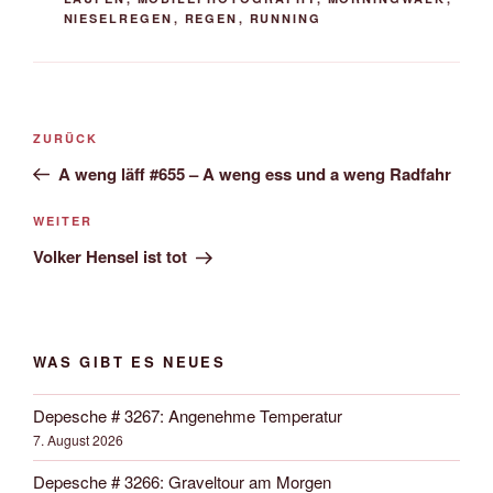
NIESELREGEN
,
REGEN
,
RUNNING
Beitrags-
Vorheriger
ZURÜCK
Navigation
Beitrag
A weng läff #655 – A weng ess und a weng Radfahr
Nächster
WEITER
Beitrag
Volker Hensel ist tot
WAS GIBT ES NEUES
Depesche # 3267: Angenehme Temperatur
7. August 2026
Depesche # 3266: Graveltour am Morgen